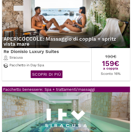
APERICOCCOLE: Massaggio di coppia + spritz
vista mare
Re Dionisio Luxury Suites
190€
Siracusa
159€
Pacchetto in Day Spa
a coppia
Sconto 16%
SCOPRI DI PIÙ
Pacchetto benessere: Spa + trattamenti/massaggi