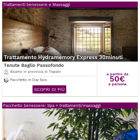
Trattamenti benessere e Massaggi
Trattamento Hydramemory Express 30minuti
Tenute Baglio Passofondo
Alcamo in provincia di Trapani
a partire da
50€
Pacchetto in Day Spa
a persona
SCOPRI DI PIÙ
Pacchetto benessere: Spa + trattamenti/massaggi