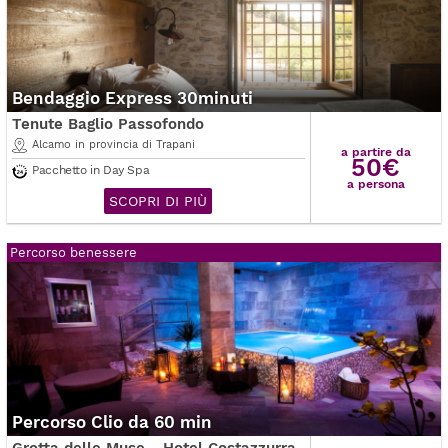
Bendaggio Express 30minuti
Tenute Baglio Passofondo
Alcamo in provincia di Trapani
a partire da
50€
Pacchetto in Day Spa
a persona
SCOPRI DI PIÙ
Percorso benessere
Percorso Clio da 60 min
Grotta delle Muse - Hotel Costazzurra