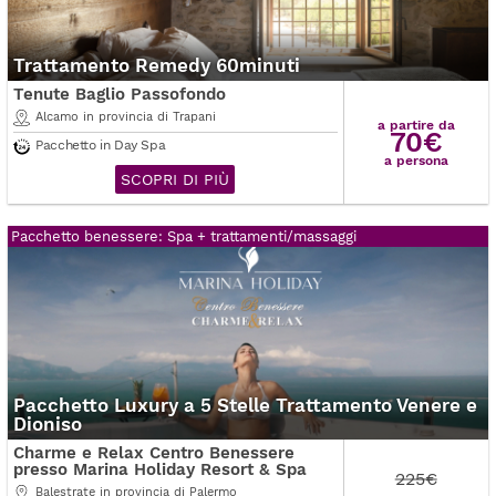
Trattamento Remedy 60minuti
Tenute Baglio Passofondo
Alcamo in provincia di Trapani
a partire da
70€
Pacchetto in Day Spa
a persona
SCOPRI DI PIÙ
Pacchetto benessere: Spa + trattamenti/massaggi
Pacchetto Luxury a 5 Stelle Trattamento Venere e
Dioniso
Charme e Relax Centro Benessere
presso Marina Holiday Resort & Spa
225€
Balestrate in provincia di Palermo