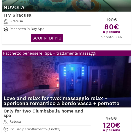
NUVOLA
ITV Siracusa
120€
Siracusa
80€
Pacchetto in Day Spa
a persona
Sconto 33%
SCOPRI DI PIÙ
Pacchetto benessere: Spa + trattamenti/massaggi
Love and relax for two: massaggio relax +
apericena romantico a bordo vasca + pernotto
Only for two Giumbabulla home and
spa
170€
Ragusa
120€
Incluso pernottamento (1 notte)
a persona