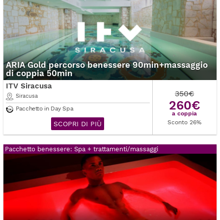
ARIA Gold percorso benessere 90min+massaggio
di coppia 50min
ITV Siracusa
350€
Siracusa
260€
Pacchetto in Day Spa
a coppia
Sconto 26%
SCOPRI DI PIÙ
Pacchetto benessere: Spa + trattamenti/massaggi