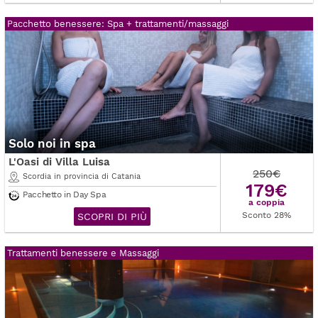
Pacchetto benessere: Spa + trattamenti/massaggi
Solo noi in spa
L'Oasi di Villa Luisa
250€
Scordia in provincia di Catania
179€
Pacchetto in Day Spa
a coppia
Sconto 28%
SCOPRI DI PIÙ
Trattamenti benessere e Massaggi