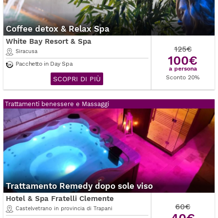
Coffee detox & Relax Spa
White Bay Resort & Spa
125€
Siracusa
100€
Pacchetto in Day Spa
a persona
Sconto 20%
SCOPRI DI PIÙ
Trattamenti benessere e Massaggi
Trattamento Remedy dopo sole viso
Hotel & Spa Fratelli Clemente
60€
Castelvetrano in provincia di Trapani
40€