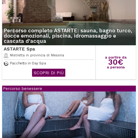
Percorso completo ASTARTE: sauna, bagno turco,
docce emozionali, piscina, idromassaggio e
cascata d'acqua
ASTARTE Spa
Mistretta in provincia di Messina
a partire da
30€
Pacchetto in Day Spa
a persona
SCOPRI DI PIÙ
Percorso benessere