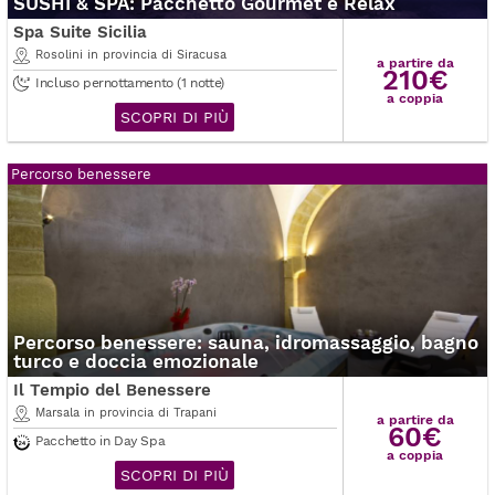
SUSHI & SPA: Pacchetto Gourmet e Relax
Spa Suite Sicilia
Rosolini in provincia di Siracusa
a partire da
210€
Incluso pernottamento (1 notte)
a coppia
SCOPRI DI PIÙ
Percorso benessere
Percorso benessere: sauna, idromassaggio, bagno
turco e doccia emozionale
Il Tempio del Benessere
Marsala in provincia di Trapani
a partire da
60€
Pacchetto in Day Spa
a coppia
SCOPRI DI PIÙ