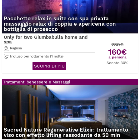
Pacchetto relax in suite con spa privata
massaggio relax di coppia e apericena con
bottiglia di prosecco
Only for two Giumbabulla home and
spa
230€
Ragusa
160€
Incluso pernottamento (1 notte)
a persona
Sconto 30%
SCOPRI DI PIÙ
Trattamenti benessere e Massaggi
Sacred Nature Regenerative Elixir: trattamento
viso con effetto lifting rassodante da 50 min