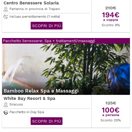
Centro Benessere Solaria
210€
Partanna in provincia di Trapani
194€
Incluso pernottamento (1 notte)
a coppia
Sconto 8%
SCOPRI DI PIÙ
Pacchetto benessere: Spa + trattamenti/massaggi
Bamboo Relax Spa e Massaggi
White Bay Resort & Spa
125€
Siracusa
100€
Pacchetto in Day Spa
a persona
Sconto 20%
SCOPRI DI PIÙ