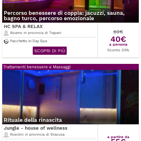
Percorso benessere di coppia: jacuzzi, sauna,
bagno turco, percorso emozionale
HC SPA & RELAX
60€
Alcamo in provincia di Trapani
40€
Pacchetto in Day Spa
a persona
Sconto 33%
SCOPRI DI PIÙ
Trattamenti benessere e Massaggi
Rituale della rinascita
Jungle - house of wellness
Rosolini in provincia di Siracusa
a partire da