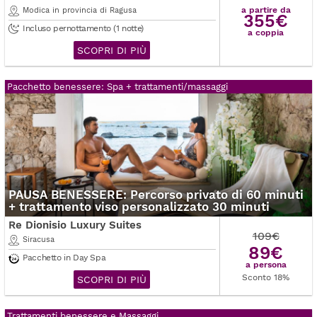
a partire da
Modica in provincia di Ragusa
355€
Incluso pernottamento (1 notte)
a coppia
SCOPRI DI PIÙ
Pacchetto benessere: Spa + trattamenti/massaggi
PAUSA BENESSERE: Percorso privato di 60 minuti
+ trattamento viso personalizzato 30 minuti
Re Dionisio Luxury Suites
109€
Siracusa
89€
Pacchetto in Day Spa
a persona
Sconto 18%
SCOPRI DI PIÙ
Trattamenti benessere e Massaggi