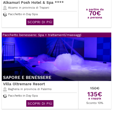
Alkamuri Posh Hotel & Spa ****
Alcamo in provincia di Trapani
a partire da
70€
Pacchetto in Day Spa
a persona
SCOPRI DI PIÙ
Pacchetto benessere: Spa + trattamenti/massaggi
SAPORE E BENESSERE
Villa Oltremare Resort
150€
Bagheria in provincia di Palermo
135€
Pacchetto in Day Spa
a coppia
Sconto 10%
SCOPRI DI PIÙ