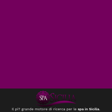
Il pi? grande motore di ricerca per le
spa in Sicilia
.