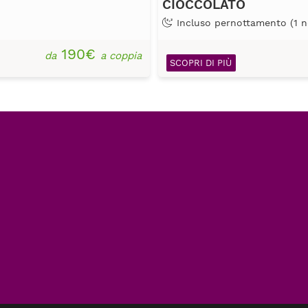
CIOCCOLATO
Incluso pernottamento (1 n
190€
da
a coppia
SCOPRI DI PIÙ