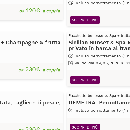
Incluso pernottamento (1 n
120€
da
a coppia
SCOPRI DI PIÙ
Pacchetto benessere: Spa + trat
 + Champagne & frutta
Sicilian Sunset & Spa 
privato in barca al tr
Incluso pernottamento (1 n
Valido dal 09/06/2026 al 3
230€
da
a coppia
SCOPRI DI PIÙ
Pacchetto benessere: Spa + trat
ata, tagliere di pesce,
DEMETRA: Pernottamen
Incluso pernottamento (1 n
SCOPRI DI PIÙ
230€