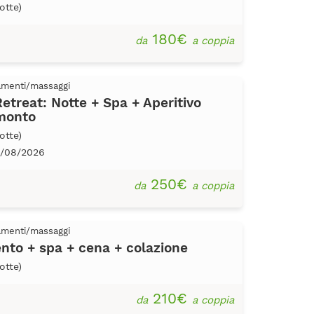
otte)
180€
da
a coppia
tamenti/massaggi
Retreat: Notte + Spa + Aperitivo
amonto
otte)
1/08/2026
250€
da
a coppia
tamenti/massaggi
to + spa + cena + colazione
otte)
210€
da
a coppia