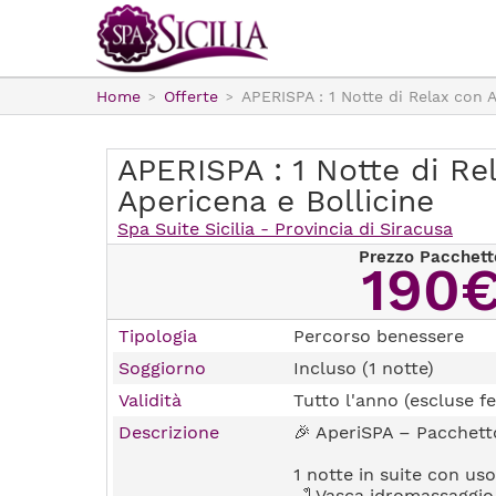
Home
Offerte
APERISPA : 1 Notte di Relax con A
APERISPA : 1 Notte di Re
Apericena e Bollicine
Spa Suite Sicilia - Provincia di Siracusa
Prezzo Pacchett
190
Tipologia
Percorso benessere
Soggiorno
Incluso (1 notte)
Validità
Tutto l'anno (escluse fe
Descrizione
🎉 AperiSPA – Pacchett
1 notte in suite con uso
🛁 Vasca idromassaggio