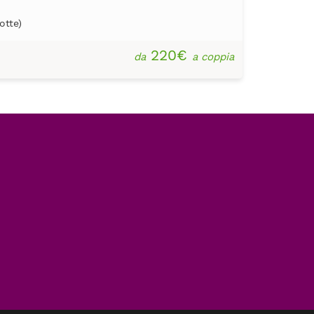
otte)
220€
da
a coppia