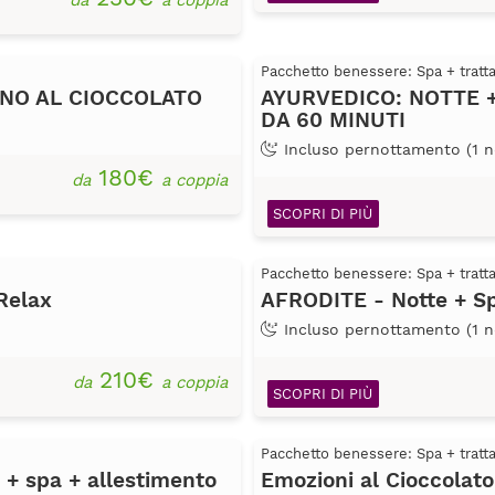
da
a coppia
Pacchetto benessere: Spa + trat
AGNO AL CIOCCOLATO
AYURVEDICO: NOTTE +
DA 60 MINUTI
Incluso pernottamento (1 n
180€
da
a coppia
SCOPRI DI PIÙ
Pacchetto benessere: Spa + trat
Relax
AFRODITE - Notte + Sp
Incluso pernottamento (1 n
210€
da
a coppia
SCOPRI DI PIÙ
Pacchetto benessere: Spa + trat
+ spa + allestimento
Emozioni al Cioccola