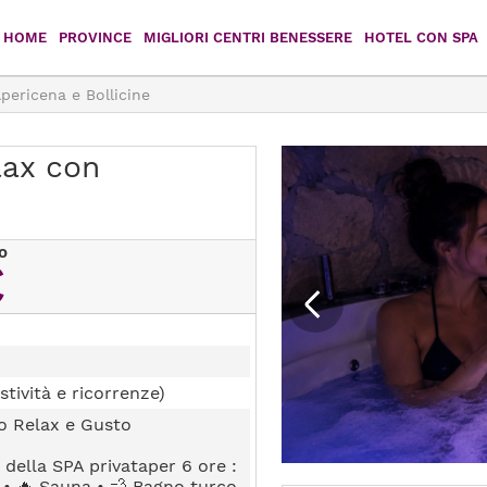
HOME
PROVINCE
MIGLIORI CENTRI BENESSERE
HOTEL CON SPA
pericena e Bollicine
Agrigento
Caltanissetta
Catania
Enna
lax con
Messina
Palermo
o
Ragusa
Siracusa
€
Trapani
stività e ricorrenze)
o Relax e Gusto
 della SPA privataper 6 ore :
 • 🔥 Sauna • 💨 Bagno turco