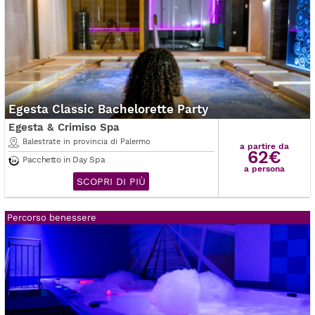
Egesta Classic Bachelorette Party
Egesta & Crimiso Spa
Balestrate in provincia di Palermo
a partire da
62€
Pacchetto in Day Spa
a persona
SCOPRI DI PIÙ
Percorso benessere