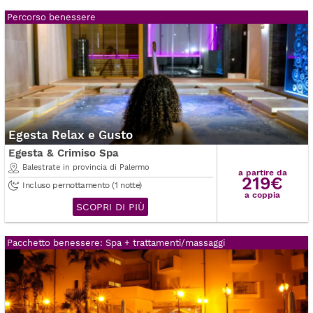
Percorso benessere
Egesta Relax e Gusto
Egesta & Crimiso Spa
Balestrate in provincia di Palermo
a partire da
219€
Incluso pernottamento (1 notte)
a coppia
SCOPRI DI PIÙ
Pacchetto benessere: Spa + trattamenti/massaggi