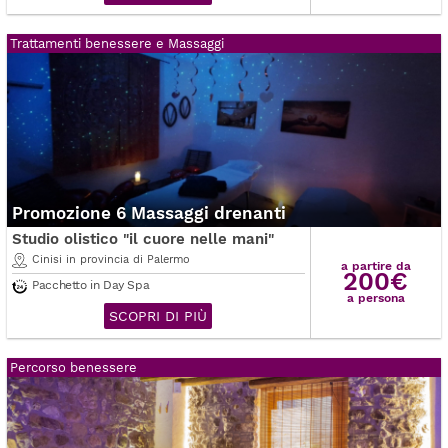
Trattamenti benessere e Massaggi
Promozione 6 Massaggi drenanti
Studio olistico "il cuore nelle mani"
Cinisi in provincia di Palermo
a partire da
200€
Pacchetto in Day Spa
a persona
SCOPRI DI PIÙ
Percorso benessere