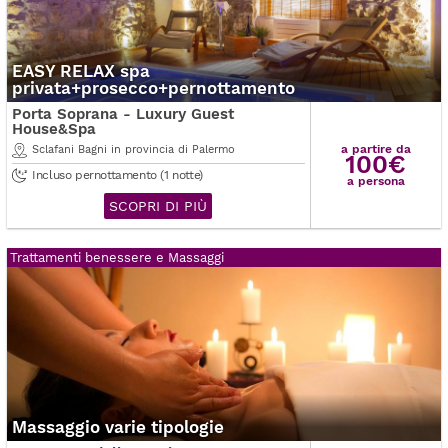
EASY RELAX spa
privata+prosecco+pernottamento
Porta Soprana - Luxury Guest
House&Spa
a partire da
Sclafani Bagni in provincia di Palermo
100€
Incluso pernottamento (1 notte)
a persona
SCOPRI DI PIÙ
Trattamenti benessere e Massaggi
Massaggio varie tipologie