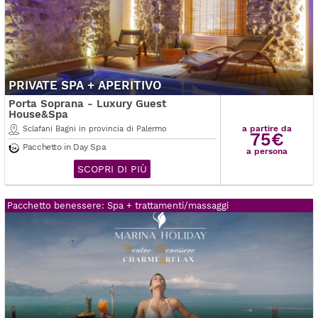
PRIVATE SPA + APERITIVO
Porta Soprana - Luxury Guest
House&Spa
a partire da
Sclafani Bagni in provincia di Palermo
75€
Pacchetto in Day Spa
a persona
SCOPRI DI PIÙ
Pacchetto benessere: Spa + trattamenti/massaggi