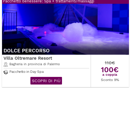
Pacchetto benessere: Spa + trattamenti/massaggi
DOLCE PERCORSO
Villa Oltremare Resort
110€
Bagheria in provincia di Palermo
100€
Pacchetto in Day Spa
a coppia
Sconto 9%
SCOPRI DI PIÙ