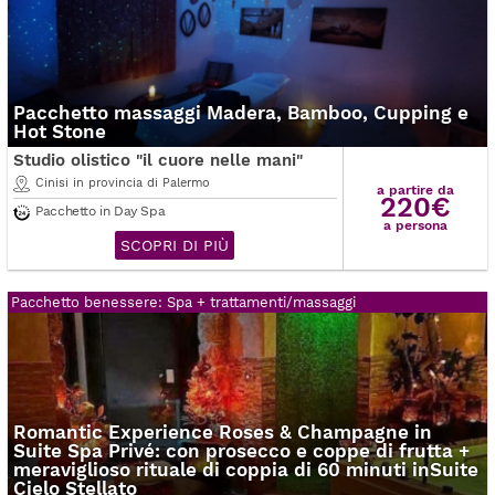
Pacchetto massaggi Madera, Bamboo, Cupping e
Hot Stone
Studio olistico "il cuore nelle mani"
Cinisi in provincia di Palermo
a partire da
220€
Pacchetto in Day Spa
a persona
SCOPRI DI PIÙ
Pacchetto benessere: Spa + trattamenti/massaggi
Romantic Experience Roses & Champagne in
Suite Spa Privé: con prosecco e coppe di frutta +
meraviglioso rituale di coppia di 60 minuti inSuite
Cielo Stellato