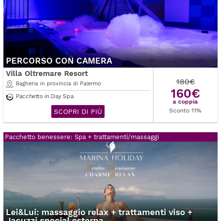
PERCORSO CON CAMERA
Villa Oltremare Resort
180€
Bagheria in provincia di Palermo
160€
Pacchetto in Day Spa
a coppia
Sconto 11%
SCOPRI DI PIÙ
Pacchetto benessere: Spa + trattamenti/massaggi
Lei&Lui: massaggio relax + trattamenti viso +
Jacuzzi special esterna