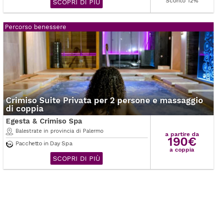
Sconto 12%
SCOPRI DI PIÙ
Percorso benessere
Crimiso Suite Privata per 2 persone e massaggio
di coppia
Egesta & Crimiso Spa
Balestrate in provincia di Palermo
a partire da
190€
Pacchetto in Day Spa
a coppia
SCOPRI DI PIÙ