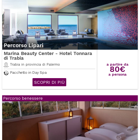
Percorso Lipari
Marina Beauty Center - Hotel Tonnara
di Trabia
a partire da
Trabia in provincia di Palermo
80€
Pacchetto in Day Spa
a persona
SCOPRI DI PIÙ
Percorso benessere