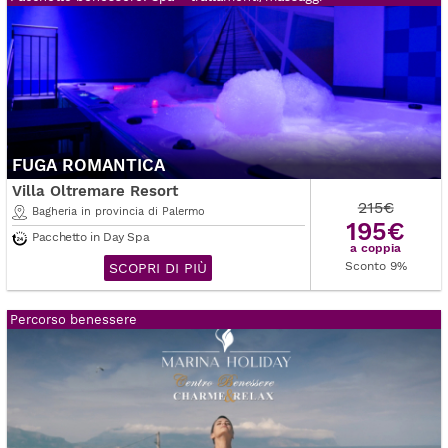
FUGA ROMANTICA
Villa Oltremare Resort
215€
Bagheria in provincia di Palermo
195€
Pacchetto in Day Spa
a coppia
Sconto 9%
SCOPRI DI PIÙ
Percorso benessere