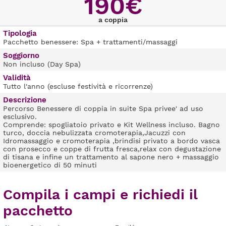
190€
a coppia
Tipologia
Pacchetto benessere: Spa + trattamenti/massaggi
Soggiorno
Non incluso (Day Spa)
Validità
Tutto l'anno (escluse festività e ricorrenze)
Descrizione
Percorso Benessere di coppia in suite Spa privee' ad uso
esclusivo.
Comprende: spogliatoio privato e Kit Wellness incluso. Bagno
turco, doccia nebulizzata cromoterapia,Jacuzzi con
Idromassaggio e cromoterapia ,brindisi privato a bordo vasca
con prosecco e coppe di frutta fresca,relax con degustazione
di tisana e infine un trattamento al sapone nero + massaggio
bioenergetico di 50 minuti
Compila i campi e richiedi il
pacchetto