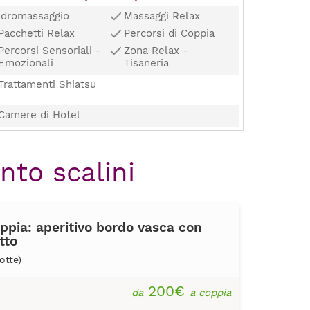
Idromassaggio
Massaggi Relax
Pacchetti Relax
Percorsi di Coppia
Percorsi Sensoriali -
Zona Relax -
Emozionali
Tisaneria
Trattamenti Shiatsu
Camere di Hotel
nto scalini
ppia: aperitivo bordo vasca con
tto
otte)
200€
da
a coppia