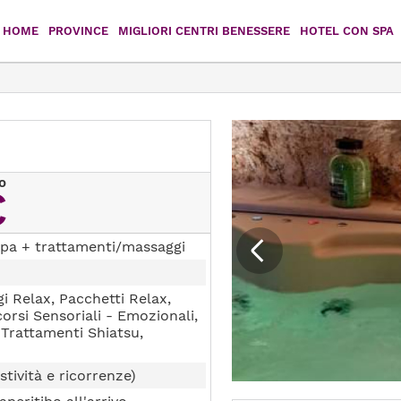
HOME
PROVINCE
MIGLIORI CENTRI BENESSERE
HOTEL CON SPA
Agrigento
Caltanissetta
Catania
Enna
Messina
Palermo
o
€
Ragusa
Siracusa
pa + trattamenti/massaggi
Trapani
i Relax, Pacchetti Relax,
corsi Sensoriali - Emozionali,
 Trattamenti Shiatsu,
stività e ricorrenze)