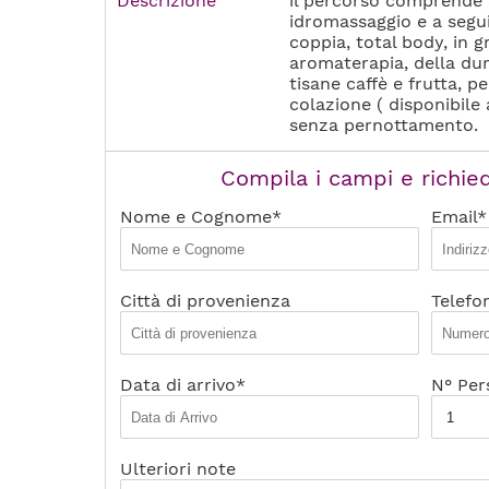
Descrizione
il percorso comprende a
idromassaggio e a segu
coppia, total body, in g
aromaterapia, della dur
tisane caffè e frutta, 
colazione ( disponibile
senza pernottamento.
Compila i campi e richied
Nome e Cognome*
Email*
Città di provenienza
Telefo
Data di arrivo*
N° Per
Ulteriori note