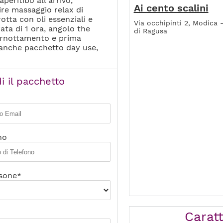
peritibo all'arrivo,
Ai cento scalini
ire massaggio relax di
rotta con oli essenziali e
Via occhipinti 2, Modica 
ata di 1 ora, angolo the
di Ragusa
pernottamento e prima
 anche pacchetto day use,
i il pacchetto
no
sone*
Caratt