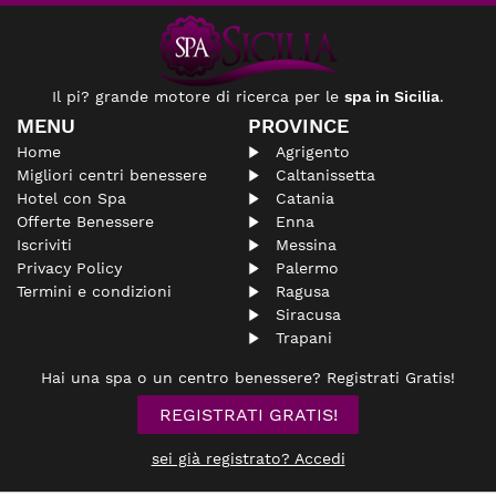
Il pi? grande motore di ricerca per le
spa in Sicilia
.
MENU
PROVINCE
Home
Agrigento
Migliori centri benessere
Caltanissetta
Hotel con Spa
Catania
Offerte Benessere
Enna
Iscriviti
Messina
Privacy Policy
Palermo
Termini e condizioni
Ragusa
Siracusa
Trapani
Hai una spa o un centro benessere? Registrati Gratis!
REGISTRATI GRATIS!
sei già registrato? Accedi