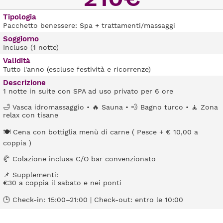
Tipologia
Pacchetto benessere: Spa + trattamenti/massaggi
Soggiorno
Incluso (1 notte)
Validità
Tutto l'anno (escluse festività e ricorrenze)
Descrizione
1 notte in suite con SPA ad uso privato per 6 ore
🛁 Vasca idromassaggio • 🔥 Sauna • 💨 Bagno turco • 🧘 Zona
relax con tisane
🍽️ Cena con bottiglia menù di carne ( Pesce + € 10,00 a
coppia )
🥐 Colazione inclusa C/O bar convenzionato
📌 Supplementi:
€30 a coppia il sabato e nei ponti
🕒 Check-in: 15:00–21:00 | Check-out: entro le 10:00