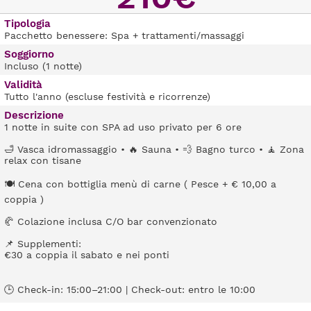
Tipologia
Pacchetto benessere: Spa + trattamenti/massaggi
Soggiorno
Incluso (1 notte)
Validità
Tutto l'anno (escluse festività e ricorrenze)
Descrizione
1 notte in suite con SPA ad uso privato per 6 ore
🛁 Vasca idromassaggio • 🔥 Sauna • 💨 Bagno turco • 🧘 Zona
relax con tisane
🍽️ Cena con bottiglia menù di carne ( Pesce + € 10,00 a
coppia )
🥐 Colazione inclusa C/O bar convenzionato
📌 Supplementi:
€30 a coppia il sabato e nei ponti
🕒 Check-in: 15:00–21:00 | Check-out: entro le 10:00