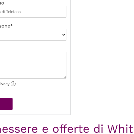
no
sone*
rivacy
i
nessere e offerte di Whi