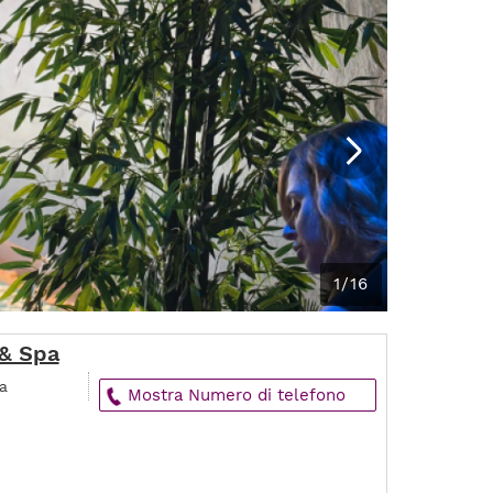
1/16
 & Spa
a
Mostra Numero di telefono