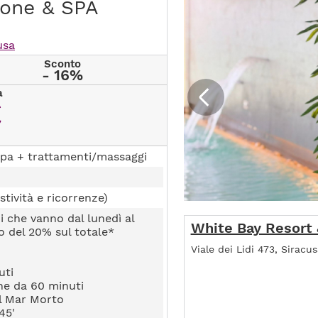
tone & SPA
usa
Sconto
- 16%
a
€
pa + trattamenti/massaggi
stività e ricorrenze)
i che vanno dal lunedì al
White Bay Resort
to del 20% sul totale*
Viale dei Lidi 473, Siracus
uti
ne da 60 minuti
el Mar Morto
45'