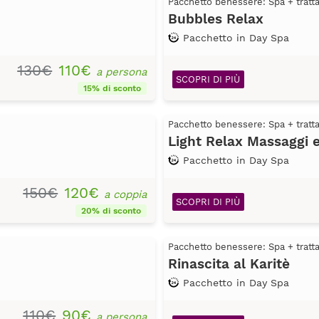
Pacchetto benessere: Spa + trat
Bubbles Relax
Pacchetto in Day Spa
130€
110€
a persona
SCOPRI DI PIÙ
15% di sconto
Pacchetto benessere: Spa + trat
Light Relax Massaggi 
Pacchetto in Day Spa
150€
120€
a coppia
SCOPRI DI PIÙ
20% di sconto
Pacchetto benessere: Spa + trat
Rinascita al Karitè
Pacchetto in Day Spa
110€
90€
a persona