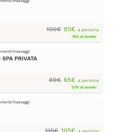
tamenti/massaggi
100€
85€
a persona
15% di sconto
tamenti/massaggi
e SPA PRIVATA
89€
65€
a persona
27% di sconto
tamenti/massaggi
115€
105€
a persona