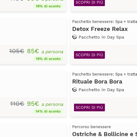
SCOPRI DI PIÙ
18% di sconto
Pacchetto benessere: Spa + trat
Detox Freeze Relax
Pacchetto in Day Spa
105€
85€
a persona
SCOPRI DI PIÙ
19% di sconto
Pacchetto benessere: Spa + trat
Rituale Bora Bora
Pacchetto in Day Spa
110€
95€
a persona
SCOPRI DI PIÙ
14% di sconto
Percorso benessere
Ostriche & Bollicine e 