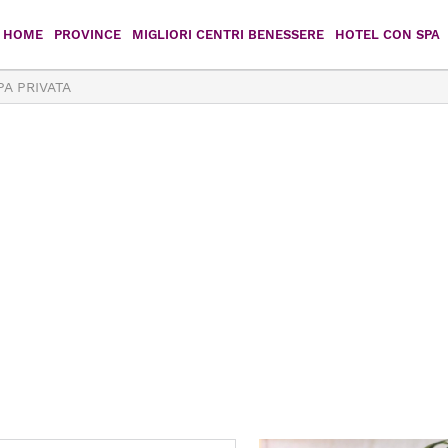
HOME
PROVINCE
MIGLIORI CENTRI BENESSERE
HOTEL CON SPA
PA PRIVATA
Agrigento
Caltanissetta
Catania
Enna
Messina
Palermo
Ragusa
Siracusa
Trapani