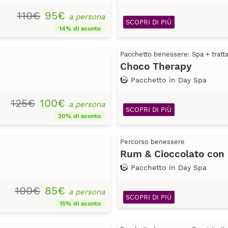
110€
95€
a persona
SCOPRI DI PIÙ
14% di sconto
Pacchetto benessere: Spa + trat
Choco Therapy
Pacchetto in Day Spa
125€
100€
a persona
SCOPRI DI PIÙ
20% di sconto
Percorso benessere
Rum & Cioccolato con
Pacchetto in Day Spa
100€
85€
a persona
SCOPRI DI PIÙ
15% di sconto