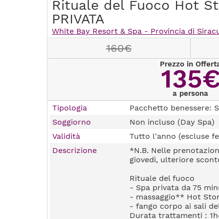
Rituale del Fuoco Hot S
PRIVATA
White Bay Resort & Spa - Provincia di Sirac
160€
Prezzo in Offert
135
a persona
Tipologia
Pacchetto benessere: S
Soggiorno
Non incluso (Day Spa)
Validità
Tutto l'anno (escluse fe
Descrizione
*N.B. Nelle prenotazion
giovedì, ulteriore scon
Rituale del fuoco
- Spa privata da 75 min
- massaggio** Hot Sto
- fango corpo ai sali d
Durata trattamenti : 1h