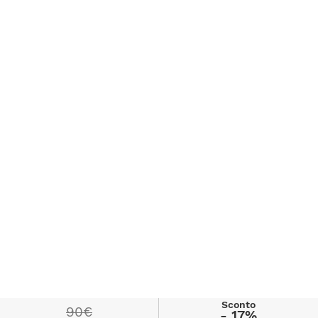
Sconto
90€
- 17%