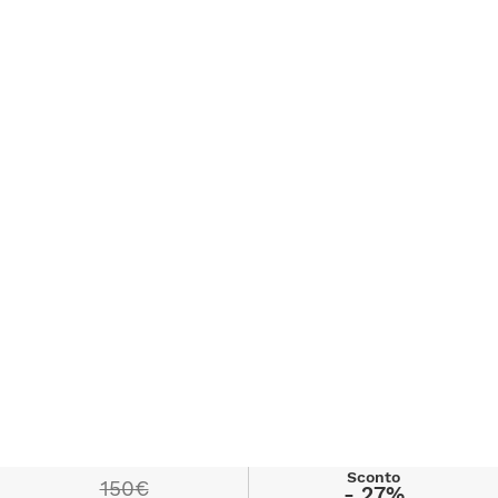
Sconto
150€
- 27%