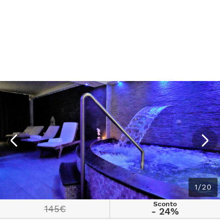
1/20
Sconto
145€
- 24%