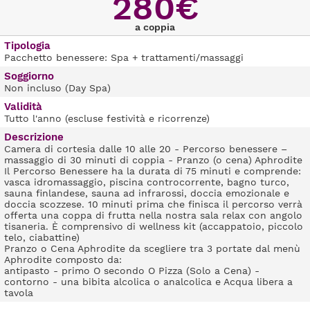
280€
a coppia
Tipologia
Pacchetto benessere: Spa + trattamenti/massaggi
Soggiorno
Non incluso (Day Spa)
Validità
Tutto l'anno (escluse festività e ricorrenze)
Descrizione
Camera di cortesia dalle 10 alle 20 - Percorso benessere –
massaggio di 30 minuti di coppia - Pranzo (o cena) Aphrodite
Il Percorso Benessere ha la durata di 75 minuti e comprende:
vasca idromassaggio, piscina controcorrente, bagno turco,
sauna finlandese, sauna ad infrarossi, doccia emozionale e
doccia scozzese. 10 minuti prima che finisca il percorso verrà
offerta una coppa di frutta nella nostra sala relax con angolo
tisaneria. È comprensivo di wellness kit (accappatoio, piccolo
telo, ciabattine)
Pranzo o Cena Aphrodite da scegliere tra 3 portate dal menù
Aphrodite composto da:
antipasto - primo O secondo O Pizza (Solo a Cena) -
contorno - una bibita alcolica o analcolica e Acqua libera a
tavola