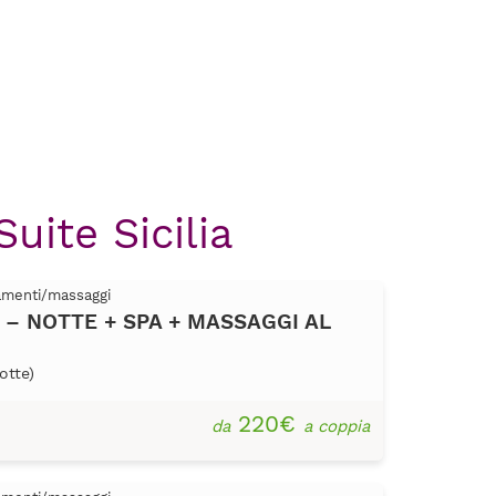
uite Sicilia
tamenti/massaggi
to – NOTTE + SPA + MASSAGGI AL
otte)
220€
da
a coppia