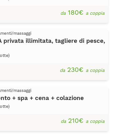
180€
da
a coppia
tamenti/massaggi
rivata illimitata, tagliere di pesce,
otte)
230€
da
a coppia
tamenti/massaggi
to + spa + cena + colazione
otte)
210€
da
a coppia