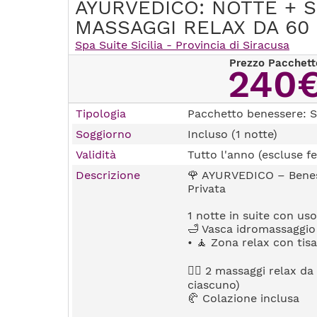
AYURVEDICO: NOTTE + SP
MASSAGGI RELAX DA 60 
Spa Suite Sicilia - Provincia di Siracusa
Prezzo Pacchett
240
Tipologia
Pacchetto benessere: S
Soggiorno
Incluso (1 notte)
Validità
Tutto l'anno (escluse fe
Descrizione
🌹 AYURVEDICO – Benes
Privata
1 notte in suite con uso
🛁 Vasca idromassaggio
• 🧘 Zona relax con tis
💆‍♀️ 2 massaggi relax d
ciascuno)
🥐 Colazione inclusa