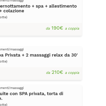
tamenti/massaggi
ernottamento + spa + allestimento
+ colazione
otte)
190€
da
a coppia
tamenti/massaggi
a Privata + 2 massaggi relax da 30'
otte)
210€
da
a coppia
tamenti/massaggi
ite con SPA privata, torta di
e.
otte)