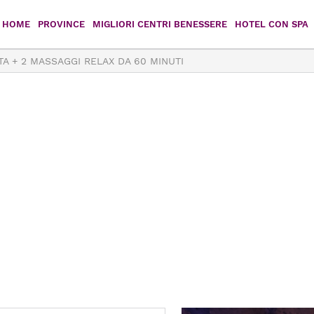
HOME
PROVINCE
MIGLIORI CENTRI BENESSERE
HOTEL CON SPA
TA + 2 MASSAGGI RELAX DA 60 MINUTI
Agrigento
Caltanissetta
Catania
Enna
Messina
Palermo
Ragusa
Siracusa
Trapani