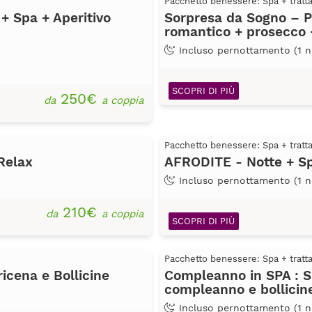
Pacchetto benessere: Spa + trat
 + Spa + Aperitivo
Sorpresa da Sogno – P
romantico + prosecco 
Incluso pernottamento (1 n
SCOPRI DI PIÙ
250€
da
a coppia
Pacchetto benessere: Spa + trat
Relax
AFRODITE - Notte + Sp
Incluso pernottamento (1 n
210€
da
a coppia
SCOPRI DI PIÙ
Pacchetto benessere: Spa + trat
icena e Bollicine
Compleanno in SPA : Su
compleanno e bollicin
Incluso pernottamento (1 n