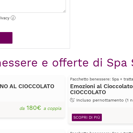
rivacy
i
essere e offerte di Spa S
Pacchetto benessere: Spa + trat
AGNO AL CIOCCOLATO
Emozioni al Cioccola
CIOCCOLATO
Incluso pernottamento (1 n
180€
da
a coppia
SCOPRI DI PIÙ