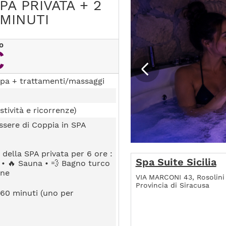
A PRIVATA + 2
MINUTI
o
€
pa + trattamenti/massaggi
stività e ricorrenze)
sere di Coppia in SPA
 della SPA privata per 6 ore :
Spa Suite Sicilia
 • 🔥 Sauna • 💨 Bagno turco
ane
VIA MARCONI 43, Rosolini
Provincia di Siracusa
a 60 minuti (uno per