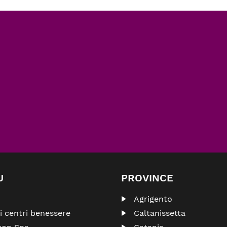
U
PROVINCE
Agrigento
ri centri benessere
Caltanissetta