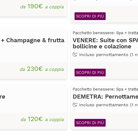
190€
da
a coppia
SCOPRI DI PIÙ
Pacchetto benessere: Spa + trat
 + Champagne & frutta
VENERE: Suite con SPA p
bollicine e colazione
Incluso pernottamento (1 n
230€
da
a coppia
SCOPRI DI PIÙ
Pacchetto benessere: Spa + trat
re
DEMETRA: Pernottamen
Incluso pernottamento (1 n
120€
da
a coppia
SCOPRI DI PIÙ