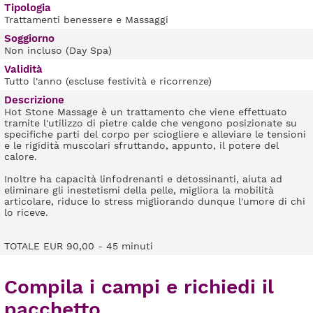
Tipologia
Trattamenti benessere e Massaggi
Soggiorno
Non incluso (Day Spa)
Validità
Tutto l'anno (escluse festività e ricorrenze)
Descrizione
Hot Stone Massage è un trattamento che viene effettuato
tramite l'utilizzo di pietre calde che vengono posizionate su
specifiche parti del corpo per sciogliere e alleviare le tensioni
e le rigidità muscolari sfruttando, appunto, il potere del
calore.
Inoltre ha capacità linfodrenanti e detossinanti, aiuta ad
eliminare gli inestetismi della pelle, migliora la mobilità
articolare, riduce lo stress migliorando dunque l'umore di chi
lo riceve.
TOTALE EUR 90,00 - 45 minuti
Compila i campi e richiedi il
pacchetto