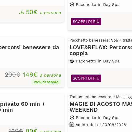
Pacchetto in Day Spa
50€
da
a persona
SCOPRI DI PIÙ
Pacchetto benessere: Spa + trat
percorsi benessere da
LOVE&RELAX: Percorso 
coppia
Pacchetto in Day Spa
200€
149€
a persona
SCOPRI DI PIÙ
25% di sconto
Trattamenti benessere e Massagg
privato 60 min +
MAGIE DI AGOSTO MAS
0 min
WEEKEND
Pacchetto in Day Spa
Valido dal al 30/08/2026
120€
89€
a persona