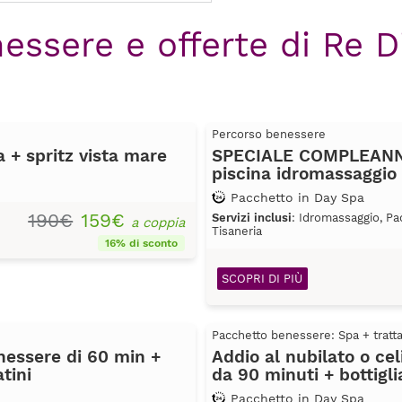
essere e offerte di Re D
Percorso benessere
+ spritz vista mare
SPECIALE COMPLEANNO
piscina idromassaggio
Pacchetto in Day Spa
190€
159€
Servizi inclusi
: Idromassaggio, Pa
a coppia
Tisaneria
16% di sconto
SCOPRI DI PIÙ
Pacchetto benessere: Spa + trat
essere di 60 min +
Addio al nubilato o ce
tini
da 90 minuti + bottigli
Pacchetto in Day Spa