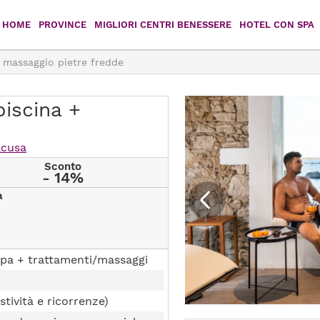
HOME
PROVINCE
MIGLIORI CENTRI BENESSERE
HOTEL CON SPA
massaggio pietre fredde
Agrigento
Caltanissetta
Catania
Enna
iscina +
Messina
Palermo
acusa
Ragusa
Siracusa
Sconto
- 14%
a
Trapani
pa + trattamenti/massaggi
stività e ricorrenze)