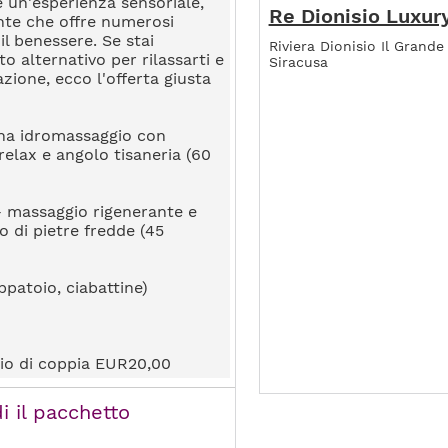
 un'esperienza sensoriale,
Re Dionisio Luxur
nte che offre numerosi
 il benessere. Se stai
Riviera Dionisio Il Grande
 alternativo per rilassarti e
Siracusa
azione, ecco l'offerta giusta
ina idromassaggio con
relax e angolo tisaneria (60
 massaggio rigenerante e
zo di pietre fredde (45
appatoio, ciabattine)
io di coppia EUR20,00
i il pacchetto