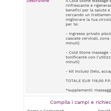
Descrizione
Il Cold Stone Massage è
rinfrescante e rigenera
benefici per la salute e
cercando un trattamento
migliorare la tua circol
per te:
- Ingresso privato pisc
cascate cervicali, zona 
minuti)
- Cold Stone massage -
tonificante con l'utiliz
minuti)
- kit incluso (telo, acc
TOTALE EUR 119,00 P.P.
*supplementi: massagg
Compila i campi e richied
Nome e Cognome*
Email*