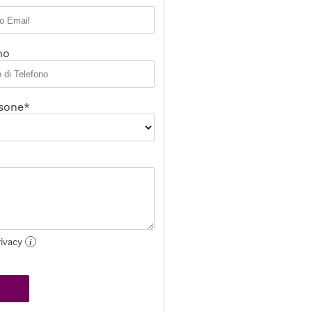
no
sone*
rivacy
i