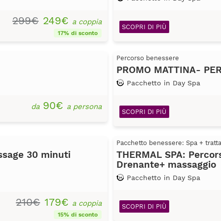
299€
249€
a coppia
SCOPRI DI PIÙ
17% di sconto
Percorso benessere
PROMO MATTINA- PE
Pacchetto in Day Spa
90€
da
a persona
SCOPRI DI PIÙ
Pacchetto benessere: Spa + trat
ssage 30 minuti
THERMAL SPA: Percorso
Drenante+ massaggio
Pacchetto in Day Spa
210€
179€
a coppia
SCOPRI DI PIÙ
15% di sconto