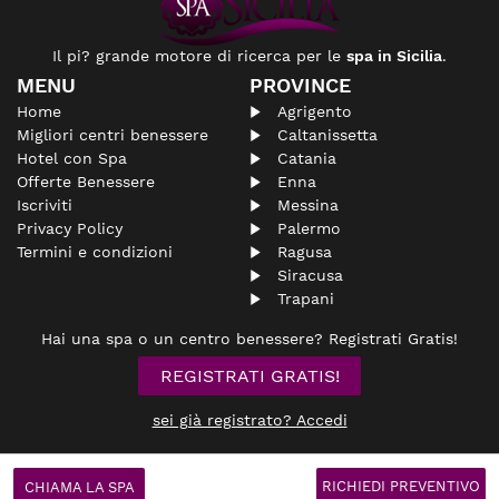
Il pi? grande motore di ricerca per le
spa in Sicilia
.
MENU
PROVINCE
Home
Agrigento
Migliori centri benessere
Caltanissetta
Hotel con Spa
Catania
Offerte Benessere
Enna
Iscriviti
Messina
Privacy Policy
Palermo
Termini e condizioni
Ragusa
Siracusa
Trapani
Hai una spa o un centro benessere? Registrati Gratis!
REGISTRATI GRATIS!
sei già registrato? Accedi
© spasicilia.it
Non si assume nessuna responsabilità riguardante le
aziende
inserite
RICHIEDI PREVENTIVO
CHIAMA LA SPA
all'interno del portale e declina ogni responsabilità per tali contenuti o