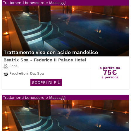
Trattamenti benessere e Massaggi
Trattamento viso con acido mandelico
Beatrix Spa - Federico II Palace Hotel
Enna
a partire da
75€
Pacchetto in Day Spa
a persona
SCOPRI DI PIÙ
Trattamenti benessere e Massaggi