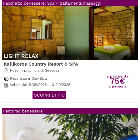
Pacchetto benessere: Spa + trattamenti/massaggi
LIGHT RELAX
Kallikoros Country Resort & SPA
Noto in provincia di Siracusa
a partire da
Pacchetto in Day Spa
75€
Valido dal 11/05/2026 al 31/10/2026
a persona
SCOPRI DI PIÙ
Percorso benessere