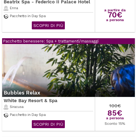
Beatrix Spa - Federico II Palace Hotel
Enna
a partire da
70€
Pacchetto in Day Spa
a persona
SCOPRI DI PIÙ
Pacchetto benessere: Spa + trattamenti/massaggi
Bubbles Relax
White Bay Resort & Spa
100€
Siracusa
85€
Pacchetto in Day Spa
a persona
Sconto 15%
SCOPRI DI PIÙ