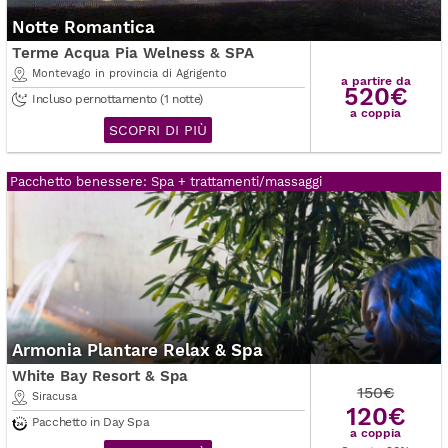
Notte Romantica
Terme Acqua Pia Welness & SPA
Montevago in provincia di Agrigento
a partire da
520€
Incluso pernottamento (1 notte)
a coppia
SCOPRI DI PIÙ
Pacchetto benessere: Spa + trattamenti/massaggi
Armonia Plantare Relax & Spa
White Bay Resort & Spa
150€
Siracusa
120€
Pacchetto in Day Spa
a coppia