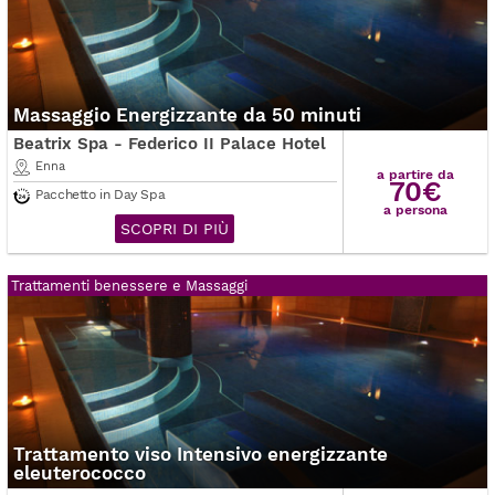
Massaggio Energizzante da 50 minuti
Beatrix Spa - Federico II Palace Hotel
Enna
a partire da
70€
Pacchetto in Day Spa
a persona
SCOPRI DI PIÙ
Trattamenti benessere e Massaggi
Trattamento viso Intensivo energizzante
eleuterococco