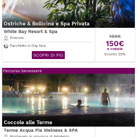
Ostriche & Bollicine e Spa Privata
White Bay Resort & Spa
188€
Siracusa
150€
Pacchetto in Day Spa
a coppia
Sconto 20%
SCOPRI DI PIÙ
Percorso benessere
Coccole alle Terme
Terme Acqua Pia Welness & SPA
Montevago in provincia di Agrigento