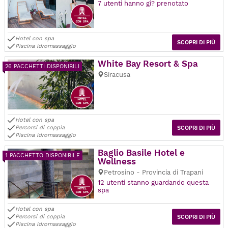
7 utenti hanno gi? prenotato
Hotel con spa
SCOPRI DI PIÙ
Piscina idromassaggio
White Bay Resort & Spa
26 PACCHETTI DISPONIBILI
Siracusa
Hotel con spa
Percorsi di coppia
SCOPRI DI PIÙ
Piscina idromassaggio
Baglio Basile Hotel e
1 PACCHETTO DISPONIBILE
Wellness
Petrosino - Provincia di Trapani
12 utenti stanno guardando questa
spa
Hotel con spa
Percorsi di coppia
SCOPRI DI PIÙ
Piscina idromassaggio