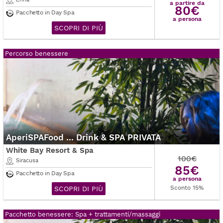
a partire da
80€
Pacchetto in Day Spa
a persona
SCOPRI DI PIÙ
Percorso benessere
AperiSPAFood ... Drink & SPA PRIVATA
White Bay Resort & Spa
100€
Siracusa
85€
Pacchetto in Day Spa
a persona
Sconto 15%
SCOPRI DI PIÙ
Pacchetto benessere: Spa + trattamenti/massaggi