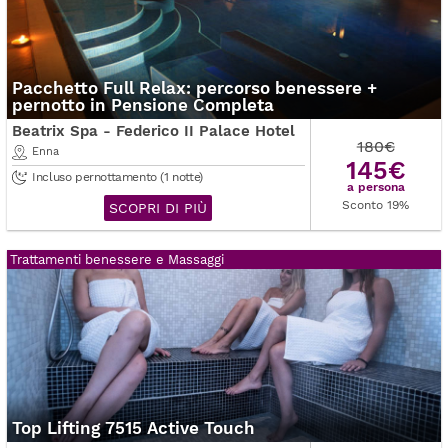
Pacchetto Full Relax: percorso benessere +
pernotto in Pensione Completa
Beatrix Spa - Federico II Palace Hotel
180€
Enna
145€
Incluso pernottamento (1 notte)
a persona
Sconto 19%
SCOPRI DI PIÙ
Trattamenti benessere e Massaggi
Top Lifting 7515 Active Touch