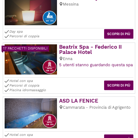
Messina
Day spa
SCOPRI DI PIÙ
Percorsi di coppia
Beatrix Spa - Federico II
17 PACCHETTI DISPONIBILI
Palace Hotel
Enna
5 utenti stanno guardando questa spa
Hotel con spa
Percorsi di coppia
SCOPRI DI PIÙ
Piscina idromassaggio
ASD LA FENICE
Cammarata - Provincia di Agrigento
Hotel con spa