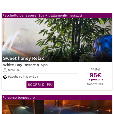
Pacchetto benessere: Spa + trattamenti/massaggi
Sweet honey Relax
White Bay Resort & Spa
110€
Siracusa
95€
Pacchetto in Day Spa
a persona
Sconto 14%
SCOPRI DI PIÙ
Percorso benessere