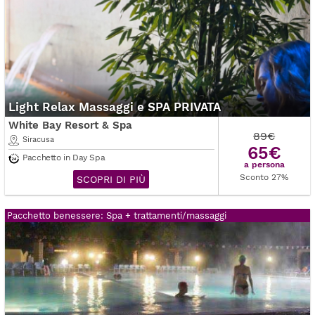
Light Relax Massaggi e SPA PRIVATA
White Bay Resort & Spa
89€
Siracusa
65€
Pacchetto in Day Spa
a persona
Sconto 27%
SCOPRI DI PIÙ
Pacchetto benessere: Spa + trattamenti/massaggi