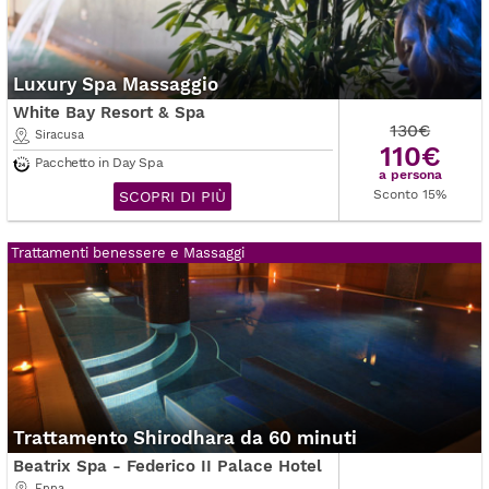
Luxury Spa Massaggio
White Bay Resort & Spa
130€
Siracusa
110€
Pacchetto in Day Spa
a persona
Sconto 15%
SCOPRI DI PIÙ
Trattamenti benessere e Massaggi
Trattamento Shirodhara da 60 minuti
Beatrix Spa - Federico II Palace Hotel
Enna