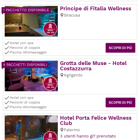
Principe di Fitalia Wellness
1 PACCHETTO DISPONIBILE
Siracusa
Hotel con spa
Percorsi di coppia
SCOPRI DI PIÙ
Piscina idromassaggio
Grotta delle Muse - Hotel
4 PACCHETTI DISPONIBILI
Costazzurra
Agrigento
Hotel con spa
Percorsi di coppia
SCOPRI DI PIÙ
Piscina idromassaggio
Hotel Porta Felice Wellness
Club
Palermo
3 utenti hanno gi? prenotato