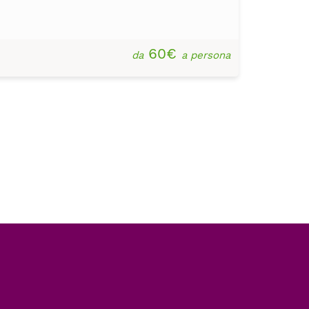
60€
da
a persona