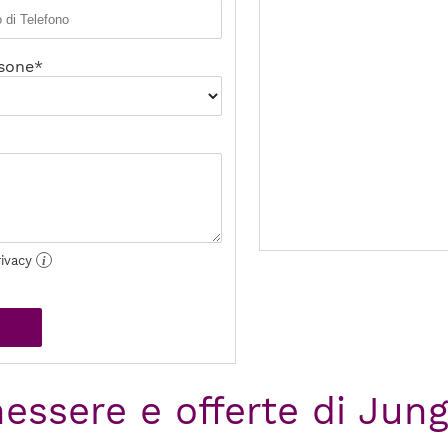
sone*
rivacy
i
nessere e offerte di Jun