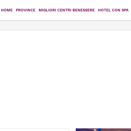
HOME
PROVINCE
MIGLIORI CENTRI BENESSERE
HOTEL CON SPA
Agrigento
Caltanissetta
Catania
Enna
Messina
Palermo
Ragusa
Siracusa
Trapani