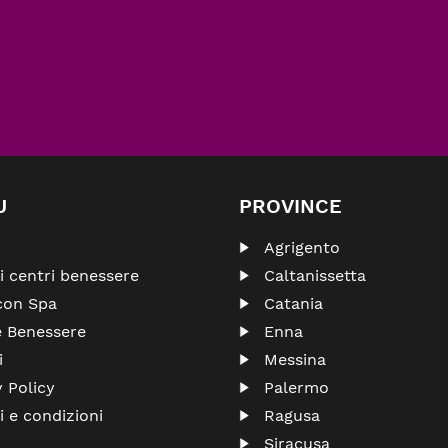
U
PROVINCE
Agrigento
ri centri benessere
Caltanissetta
con Spa
Catania
e Benessere
Enna
i
Messina
y Policy
Palermo
i e condizioni
Ragusa
Siracusa