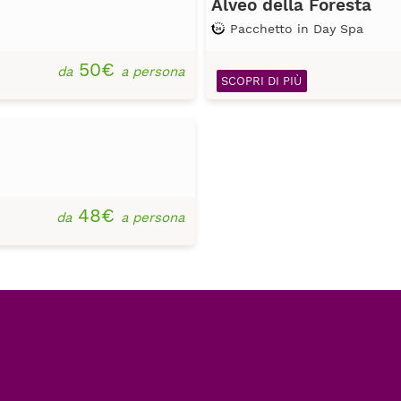
Alveo della Foresta
Pacchetto in Day Spa
50€
da
a persona
SCOPRI DI PIÙ
48€
da
a persona