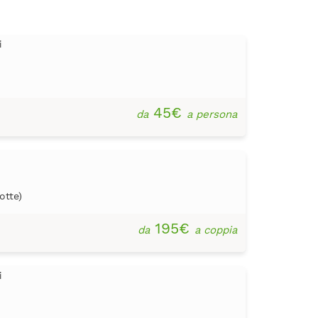
i
45€
da
a persona
otte)
195€
da
a coppia
i