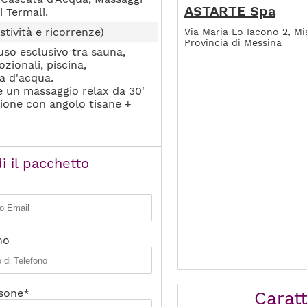
ASTARTE Spa
i Termali.
stività e ricorrenze)
Via Maria Lo Iacono 2, Mis
Provincia di Messina
so esclusivo tra sauna,
ionali, piscina,
a d'acqua.
 un massaggio relax da 30'
izione con angolo tisane +
i il pacchetto
no
sone*
Caratt