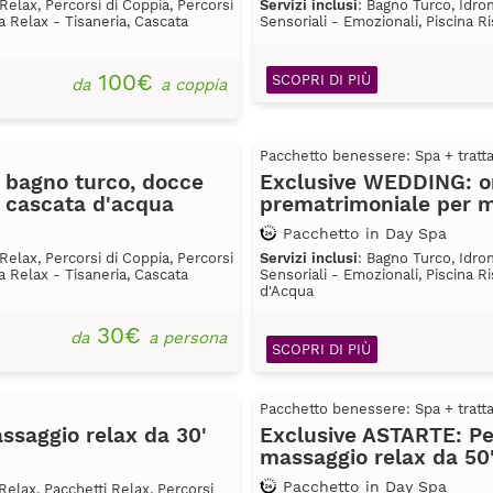
Relax, Percorsi di Coppia, Percorsi
Servizi inclusi
: Bagno Turco, Idro
a Relax - Tisaneria, Cascata
Sensoriali - Emozionali, Piscina R
100€
SCOPRI DI PIÙ
da
a coppia
Pacchetto benessere: Spa + trat
 bagno turco, docce
Exclusive WEDDING: org
e cascata d'acqua
prematrimoniale per 
Pacchetto in Day Spa
Relax, Percorsi di Coppia, Percorsi
Servizi inclusi
: Bagno Turco, Idro
a Relax - Tisaneria, Cascata
Sensoriali - Emozionali, Piscina R
d'Acqua
30€
da
a persona
SCOPRI DI PIÙ
Pacchetto benessere: Spa + trat
saggio relax da 30'
Exclusive ASTARTE: Pe
massaggio relax da 50'
Pacchetto in Day Spa
elax, Pacchetti Relax, Percorsi