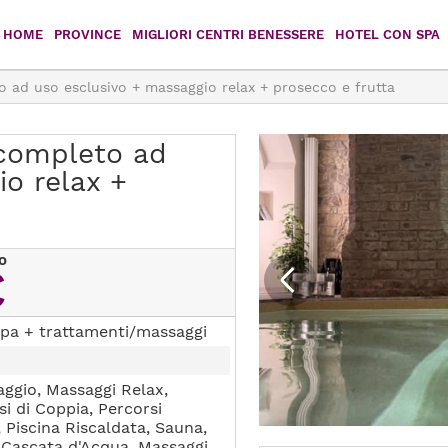
HOME
PROVINCE
MIGLIORI CENTRI BENESSERE
HOTEL CON SPA
 ad uso esclusivo + massaggio relax + prosecco e frutta
Agrigento
Caltanissetta
Catania
Enna
 completo ad
o relax +
Messina
Palermo
Ragusa
Siracusa
o
€
Trapani
pa + trattamenti/massaggi
ggio, Massaggi Relax,
si di Coppia, Percorsi
, Piscina Riscaldata, Sauna,
, Cascata d'Acqua, Massaggi