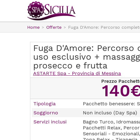
Home
Offerte
Fuga D'Amore: Percorso completo
Fuga D'Amore: Percorso
uso esclusivo + massaggi
prosecco e frutta
ASTARTE Spa - Provincia di Messina
Prezzo Pacchett
140
Tipologia
Pacchetto benessere: S
Soggiorno
Non incluso (Day Spa)
Servizi inclusi
Bagno Turco, Idromassa
Pacchetti Relax, Percor
Sensoriali - Emozionali
Zona Relax - Tisaneria