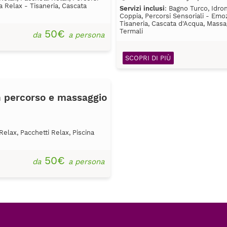
a Relax - Tisaneria, Cascata
Servizi inclusi
: Bagno Turco, Idro
Coppia, Percorsi Sensoriali - Emoz
Tisaneria, Cascata d'Acqua, Massagg
50€
Termali
da
a persona
SCOPRI DI PIÙ
n percorso e massaggio
elax, Pacchetti Relax, Piscina
50€
da
a persona