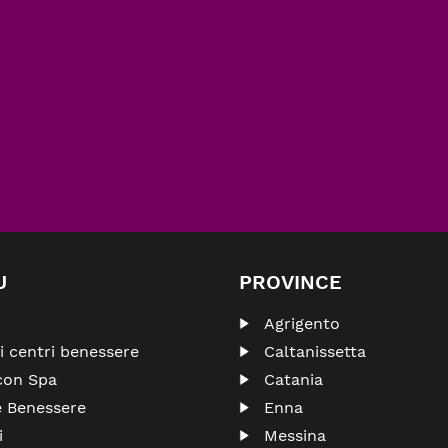
U
PROVINCE
Agrigento
ri centri benessere
Caltanissetta
con Spa
Catania
e Benessere
Enna
i
Messina