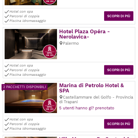
Hotel con spa
Percorsi di coppia
SCOPRI DI PIÙ
Piscina idromassaggio
Hotel Plaza Opéra -
Nerolavica-
Palermo
Hotel con spa
Percorsi di coppia
SCOPRI DI PIÙ
Piscina idromassaggio
Marina di Petrolo Hotel &
2 PACCHETTI DISPONIBILI
SPA
Castellammare del Golfo - Provincia
di Trapani
5 utenti hanno gi? prenotato
Hotel con spa
Percorsi di coppia
SCOPRI DI PIÙ
Piscina idromassaggio