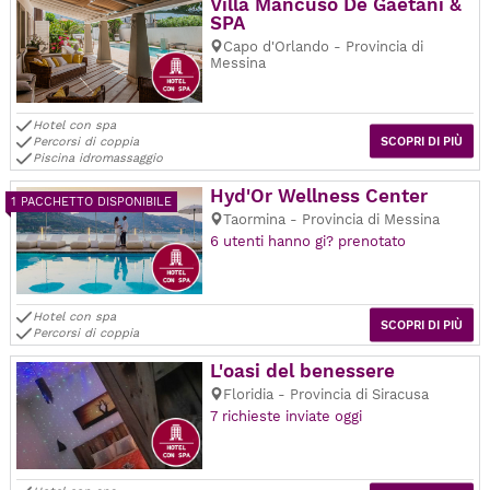
Villa Mancuso De Gaetani &
SPA
Capo d'Orlando - Provincia di
Messina
Hotel con spa
Percorsi di coppia
SCOPRI DI PIÙ
Piscina idromassaggio
Hyd'Or Wellness Center
1 PACCHETTO DISPONIBILE
Taormina - Provincia di Messina
6 utenti hanno gi? prenotato
Hotel con spa
SCOPRI DI PIÙ
Percorsi di coppia
L'oasi del benessere
Floridia - Provincia di Siracusa
7 richieste inviate oggi