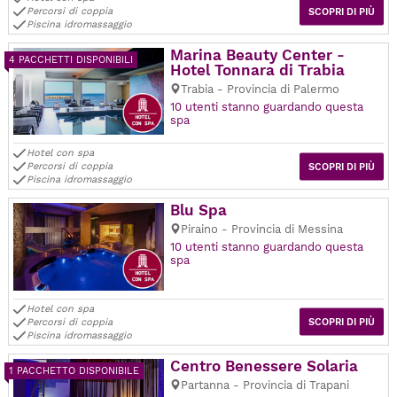
Percorsi di coppia
SCOPRI DI PIÙ
Piscina idromassaggio
Marina Beauty Center -
4 PACCHETTI DISPONIBILI
Hotel Tonnara di Trabia
Trabia - Provincia di Palermo
10 utenti stanno guardando questa
spa
Hotel con spa
Percorsi di coppia
SCOPRI DI PIÙ
Piscina idromassaggio
Blu Spa
Piraino - Provincia di Messina
10 utenti stanno guardando questa
spa
Hotel con spa
Percorsi di coppia
SCOPRI DI PIÙ
Piscina idromassaggio
Centro Benessere Solaria
1 PACCHETTO DISPONIBILE
Partanna - Provincia di Trapani