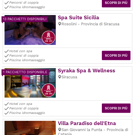
Percorsi di coppia
SCOPRI DI PIÙ
Piscina idromassaggio
Spa Suite Sicilia
13 PACCHETTI DISPONIBILI
Rosolini - Provincia di Siracusa
Hotel con spa
Percorsi di coppia
SCOPRI DI PIÙ
Piscina idromassaggio
Syraka Spa & Wellness
1 PACCHETTO DISPONIBILE
Siracusa
Hotel con spa
Percorsi di coppia
SCOPRI DI PIÙ
Piscina idromassaggio
Villa Paradiso dell'Etna
San Giovanni la Punta - Provincia di
Catania