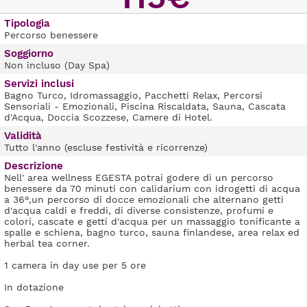
Tipologia
Percorso benessere
Soggiorno
Non incluso (Day Spa)
Servizi inclusi
Bagno Turco, Idromassaggio, Pacchetti Relax, Percorsi
Sensoriali - Emozionali, Piscina Riscaldata, Sauna, Cascata
d'Acqua, Doccia Scozzese, Camere di Hotel.
Validità
Tutto l'anno (escluse festività e ricorrenze)
Descrizione
Nell' area wellness EGESTA potrai godere di un percorso
benessere da 70 minuti con calidarium con idrogetti di acqua
a 36°,un percorso di docce emozionali che alternano getti
d'acqua caldi e freddi, di diverse consistenze, profumi e
colori, cascate e getti d'acqua per un massaggio tonificante a
spalle e schiena, bagno turco, sauna finlandese, area relax ed
herbal tea corner.
1 camera in day use per 5 ore
In dotazione