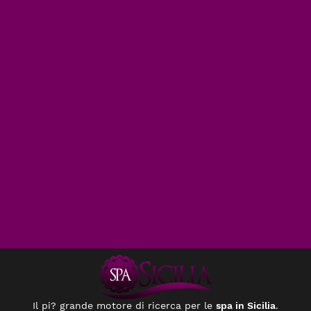
Il pi? grande motore di ricerca per le
spa in Sicilia
.