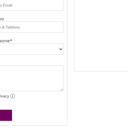
no
sone*
rivacy
i