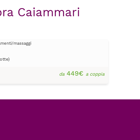
mora Caiammari
tamenti/massaggi
otte)
449€
da
a coppia