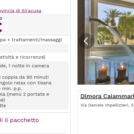
incia di Siracusa
o
€
pa + trattamenti/massaggi
stività e ricorrenze)
de, 1 notte in camera
i coppia da 90 minuti
angolo relax con tisana
 min. p.p.
la (menù 2 portate e
Dimora Caiammari
se)
Via Daniele Impellizzeri, 
tte
i il pacchetto