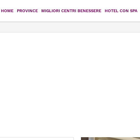
HOME
PROVINCE
MIGLIORI CENTRI BENESSERE
HOTEL CON SPA
Agrigento
Caltanissetta
Catania
Enna
Messina
Palermo
Ragusa
Siracusa
Trapani