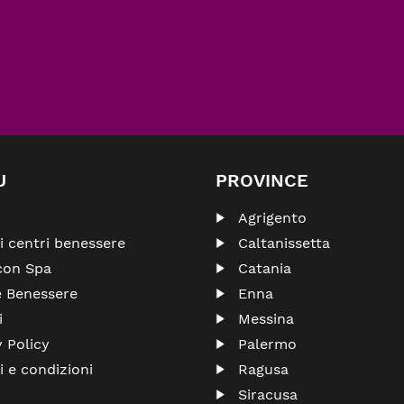
U
PROVINCE
Agrigento
ri centri benessere
Caltanissetta
con Spa
Catania
e Benessere
Enna
i
Messina
y Policy
Palermo
i e condizioni
Ragusa
Siracusa