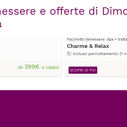
nessere e offerte di Di
a
Pacchetto benessere: Spa + trat
Charme & Relax
Incluso pernottamento (1 n
399€
da
a coppia
SCOPRI DI PIÙ