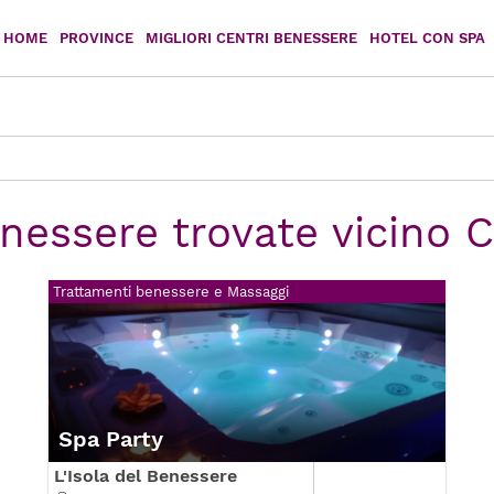
HOME
PROVINCE
MIGLIORI CENTRI BENESSERE
HOTEL CON SPA
Agrigento
Caltanissetta
Catania
Enna
Messina
Palermo
enessere trovate vicino C
Ragusa
Siracusa
Trattamenti benessere e Massaggi
Trapani
Spa Party
L'Isola del Benessere