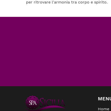
per ritrovare l'armonia tra corpo e spirito.
MEN
Home