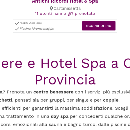
Antichi Ricordi Hotel & Spa
Caltanissetta
11 utenti hanno gi? prenotato
Hotel con spa
SCOPRI DI PIÙ
Piscina idromassaggio
ere e Hotel Spa a C
Provincia
ia
? Prenota un
centro benessere
con i servizi più esclusiv
chetti
, pensati sia per gruppi, per single e per
coppie
.
zi efficienti per garantirti la massima soddisfazione. Scegl
una trattamento in una
day spa
per concederti qualche ora
percorsi emozionali alla sauna e bagno turco, dalle piscine