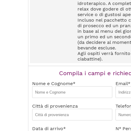
idroterapico. A complet
relax dove godere di ot
service o di gustosi aper
Incluso nel pacchetto c
di prosecco ed un pran
in base al menu del gi
un primo ed un secondo
(da decidere al moment
bevande escluse.
Agli ospiti verrà fornit
ciabattine).
Compila i campi e richied
Nome e Cognome*
Email*
Città di provenienza
Telefo
Data di arrivo*
N° Per