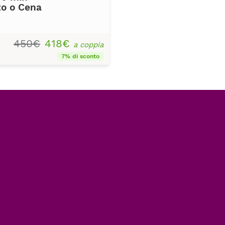
zo o Cena
450€
418€
a coppia
7% di sconto