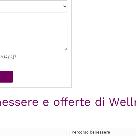
rivacy
i
nessere e offerte di Well
Percorso benessere