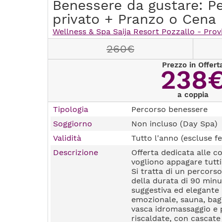
Benessere da gustare: P
privato + Pranzo o Cena
Wellness & Spa Saija Resort Pozzallo - Prov
260€
Prezzo in Offert
238
a coppia
Tipologia
Percorso benessere
Soggiorno
Non incluso (Day Spa)
Validità
Tutto l'anno (escluse fe
Descrizione
Offerta dedicata alle c
vogliono appagare tutti 
Si tratta di un percors
della durata di 90 minut
suggestiva ed elegante 
emozionale, sauna, bag
vasca idromassaggio e 
riscaldate, con cascate 