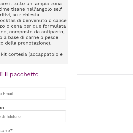
are il tutto un' ampia zona
time tisane nell'angolo self
itivi, su richiesta.
ocktail di benvenuto o calice
zo o cena per due formulata
orno, composto da antipasto,
 a base di carne o pesce
o della prenotazione),
o kit cortesia (accappatoio e
i il pacchetto
no
sone*