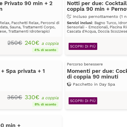
e Privato 90 min + 2
Notti per due: Cocktai
n
coppia 90 min + Perno
Incluso pernottamento (1 n
elax, Pacchetti Relax, Percorsi di
Servizi inclusi
: Bagno Turco, Idro
ldata, Sauna, Trattamenti Corpo,
Sensoriali - Emozionali, Piscina R
se, Trattamenti Idroterapici
Cascata d'Acqua, Doccia Scozzese,
250€
240€
a coppia
SCOPRI DI PIÙ
4% di sconto
Percorso benessere
+ Spa privata + 1
Momenti per due: Cock
di coppia 90 minuti
Pacchetto in Day Spa
360€
330€
a coppia
SCOPRI DI PIÙ
8% di sconto
90 min +