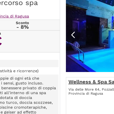
ercorso spa
incia di Ragusa
Sconto
- 8%
a
€
stività e ricorrenze)
oppie di ogni età che
Wellness & Spa Sa
i sensi, gusto incluso.
o benessere privato di coppia
Via delle More 64, Pozzall
i all'interno di una spa
Provincia di Ragusa
dotata di doccia
no turco, doccia scozzese,
piscine cromoterapiche,
e geiser ad effetto