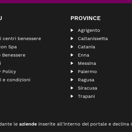
U
PROVINCE
Agrigento
ri centri benessere
Caltanissetta
con Spa
Catania
e Benessere
Enna
i
Messina
y Policy
Palermo
i e condizioni
Ragusa
Siracusa
Trapani
dante le
aziende
inserite all'interno del portale e declina 