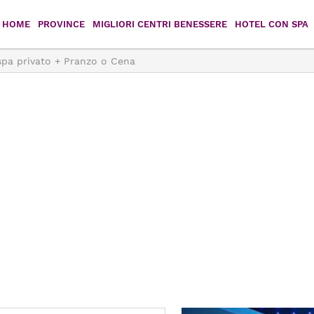
HOME
PROVINCE
MIGLIORI CENTRI BENESSERE
HOTEL CON SPA
spa privato + Pranzo o Cena
Agrigento
Caltanissetta
Catania
Enna
Messina
Palermo
Ragusa
Siracusa
Trapani