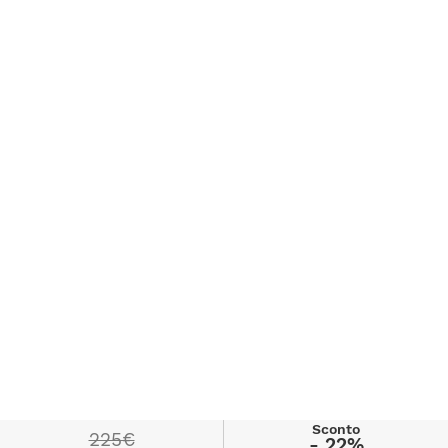
Sconto
225€
- 22%