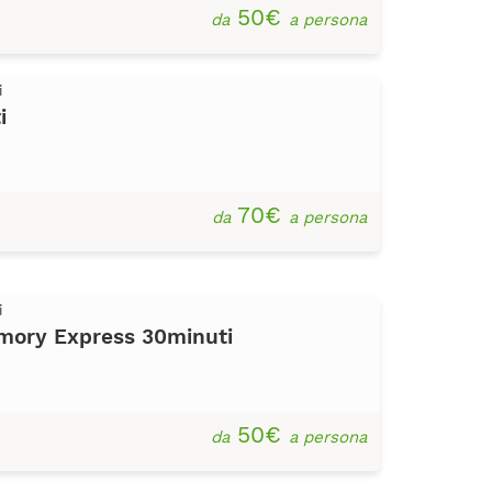
50€
da
a persona
i
i
70€
da
a persona
i
ory Express 30minuti
50€
da
a persona