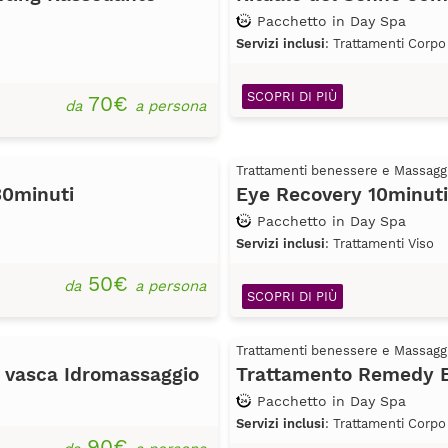
Pacchetto in Day Spa
Servizi inclusi
: Trattamenti Corpo
SCOPRI DI PIÙ
70€
da
a persona
Trattamenti benessere e Massagg
30minuti
Eye Recovery 10minuti
Pacchetto in Day Spa
Servizi inclusi
: Trattamenti Viso
50€
da
a persona
SCOPRI DI PIÙ
Trattamenti benessere e Massagg
 vasca Idromassaggio
Trattamento Remedy E
Pacchetto in Day Spa
Servizi inclusi
: Trattamenti Corpo
90€