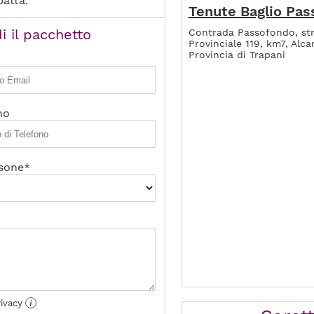
atta.
Tenute Baglio Pa
i il pacchetto
Contrada Passofondo, st
Provinciale 119, km7, Alc
Provincia di Trapani
no
sone*
rivacy
i