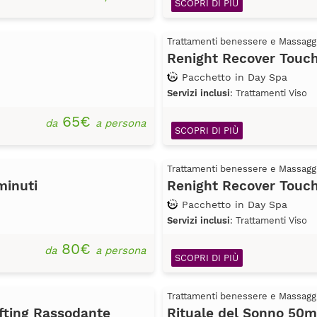
SCOPRI DI PIÙ
Trattamenti benessere e Massagg
Renight Recover Touch
Pacchetto in Day Spa
Servizi inclusi
: Trattamenti Viso
65€
da
a persona
SCOPRI DI PIÙ
Trattamenti benessere e Massagg
minuti
Renight Recover Touc
Pacchetto in Day Spa
Servizi inclusi
: Trattamenti Viso
80€
da
a persona
SCOPRI DI PIÙ
Trattamenti benessere e Massagg
ifting Rassodante
Rituale del Sonno 50m