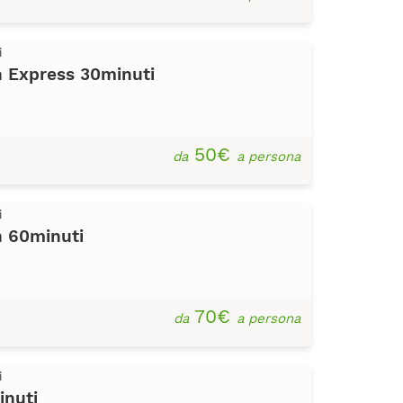
i
 Express 30minuti
50€
da
a persona
i
h 60minuti
70€
da
a persona
i
inuti