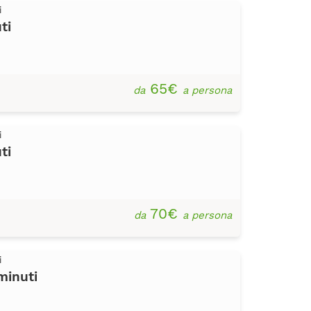
i
ti
65€
da
a persona
i
ti
70€
da
a persona
i
minuti