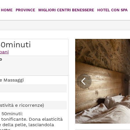
HOME
PROVINCE
MIGLIORI CENTRI BENESSERE
HOTEL CON SPA
Agrigento
Caltanissetta
Catania
Enna
50minuti
pani
Messina
Palermo
o
Ragusa
Siracusa
e Massaggi
Trapani
stività e ricorrenze)
 50minuti:
tonificante. Dona elasticità
e della pelle, lasciandola