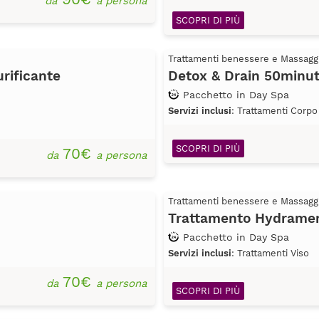
da
a persona
SCOPRI DI PIÙ
Trattamenti benessere e Massagg
rificante
Detox & Drain 50minut
Pacchetto in Day Spa
Servizi inclusi
: Trattamenti Corpo
SCOPRI DI PIÙ
70€
da
a persona
Trattamenti benessere e Massagg
Trattamento Hydramem
Pacchetto in Day Spa
Servizi inclusi
: Trattamenti Viso
70€
da
a persona
SCOPRI DI PIÙ