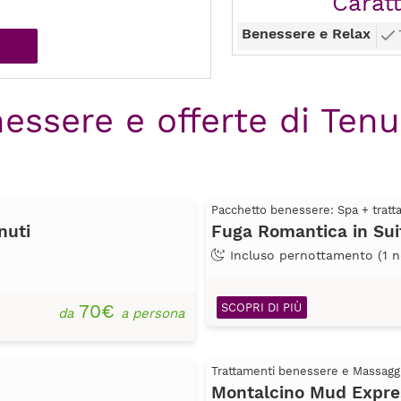
Caratt
Benessere e Relax
essere e offerte di Tenu
Pacchetto benessere: Spa + trat
nuti
Fuga Romantica in Sui
Incluso pernottamento (1 n
70€
SCOPRI DI PIÙ
da
a persona
Trattamenti benessere e Massagg
Montalcino Mud Expre