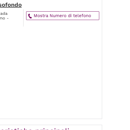
ssofondo
rada
Mostra Numero di telefono
amo -