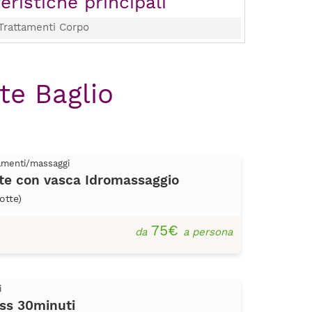
eristiche principali
Trattamenti Corpo
te Baglio
tamenti/massaggi
te con vasca Idromassaggio
otte)
75€
da
a persona
i
ss 30minuti