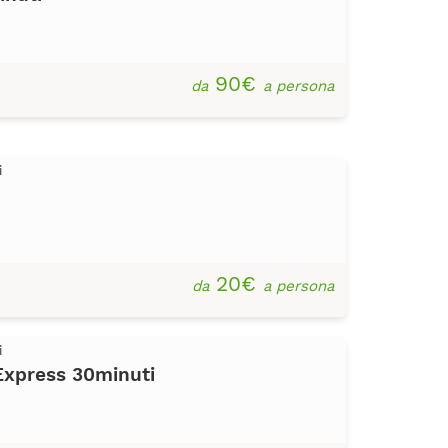
90€
da
a persona
i
20€
da
a persona
i
xpress 30minuti