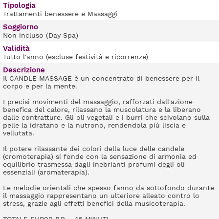
Tipologia
Trattamenti benessere e Massaggi
Soggiorno
Non incluso (Day Spa)
Validità
Tutto l'anno (escluse festività e ricorrenze)
Descrizione
Il CANDLE MASSAGE è un concentrato di benessere per il
corpo e per la mente.
I precisi movimenti del massaggio, rafforzati dall'azione
benefica del calore, rilassano la muscolatura e la liberano
dalle contratture. Gli oli vegetali e i burri che scivolano sulla
pelle la idratano e la nutrono, rendendola più liscia e
vellutata.
Il potere rilassante dei colori della luce delle candele
(cromoterapia) si fonde con la sensazione di armonia ed
equilibrio trasmessa dagli inebrianti profumi degli oli
essenziali (aromaterapia).
Le melodie orientali che spesso fanno da sottofondo durante
il massaggio rappresentano un ulteriore alleato contro lo
stress, grazie agli effetti benefici della musicoterapia.