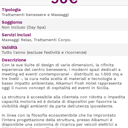
Tipologia
Trattamenti benessere e Massaggi
Soggiorno
Non incluso (Day Spa)
Servizi inclusi
Massaggi Relax, Trattamenti Corpo.
Validità
Tutto l'anno (escluse festività e ricorrenze)
Descrizione
Con le sue Suite di design di varie dimensioni, la rifinita
esperienza del centro benessere, i moderni spazi dedicati a
meeting ed eventi contemporanei - distribuiti su 1.500 mq e
tre livelli -, la cura nella scelta di materiali e tecnologie a
basso impatto ambientale, Alkamuri Posh Hotel rappresenta
oggi il nuovo concept di ospitalità ed eventi in Sicilia.
La struttura è accessibile alla clientela con ridotta o impedita
capacità motoria ed è dotata di dispositivi per favorire la
vivibilità degli ambienti da parte dell'utenza ipovedente.
In linea con la filosofia ecosostenibile che ha improntato
l'intera progettazione della struttura, presso Alkamuri è
disponibile una colonnina di ricarica per veicoli elettrici a