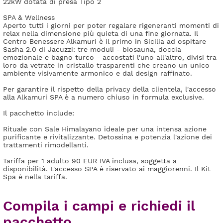
22kW dotata di presa Tipo 2
SPA & Wellness
Aperto tutti i giorni per poter regalare rigeneranti momenti di
relax nella dimensione più quieta di una fine giornata. Il
Centro Benessere Alkamuri è il primo in Sicilia ad ospitare
Sasha 2.0 di Jacuzzi: tre moduli - biosauna, doccia
emozionale e bagno turco - accostati l'uno all'altro, divisi tra
loro da vetrate in cristallo trasparenti che creano un unico
ambiente visivamente armonico e dal design raffinato.
Per garantire il rispetto della privacy della clientela, l'accesso
alla Alkamuri SPA è a numero chiuso in formula exclusive.
Il pacchetto include:
Rituale con Sale Himalayano ideale per una intensa azione
purificante e rivitalizzante. Detossina e potenzia l'azione dei
trattamenti rimodellanti.
Tariffa per 1 adulto 90 EUR IVA inclusa, soggetta a
disponibilità. L'accesso SPA è riservato ai maggiorenni. Il Kit
Spa è nella tariffa.
Compila i campi e richiedi il
pacchetto