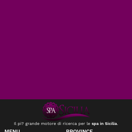
Il pi? grande motore di ricerca per le
spa in Sicilia
.
MENU
PROVINCE