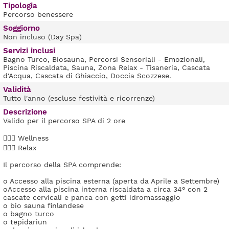
Tipologia
Percorso benessere
Soggiorno
Non incluso (Day Spa)
Servizi inclusi
Bagno Turco, Biosauna, Percorsi Sensoriali - Emozionali,
Piscina Riscaldata, Sauna, Zona Relax - Tisaneria, Cascata
d'Acqua, Cascata di Ghiaccio, Doccia Scozzese.
Validità
Tutto l'anno (escluse festività e ricorrenze)
Descrizione
Valido per il percorso SPA di 2 ore
💆🏻‍♀️ Wellness
🧘🏻‍♂️ Relax
Il percorso della SPA comprende:
o Accesso alla piscina esterna (aperta da Aprile a Settembre)
oAccesso alla piscina interna riscaldata a circa 34° con 2
cascate cervicali e panca con getti idromassaggio
o bio sauna finlandese
o bagno turco
o tepidariun