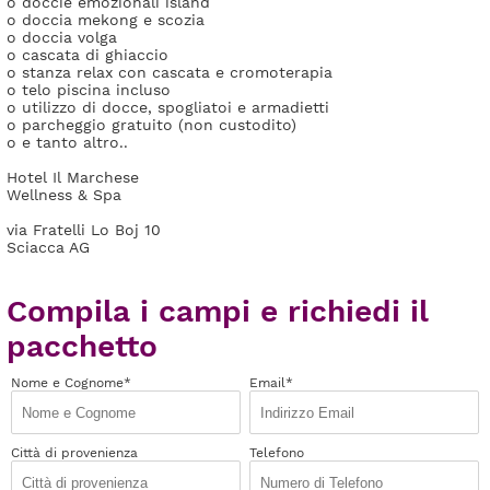
o doccie emozionali island
o doccia mekong e scozia
o doccia volga
o cascata di ghiaccio
o stanza relax con cascata e cromoterapia
o telo piscina incluso
o utilizzo di docce, spogliatoi e armadietti
o parcheggio gratuito (non custodito)
o e tanto altro..
Hotel Il Marchese
Wellness & Spa
via Fratelli Lo Boj 10
Sciacca AG
Compila i campi e richiedi il
pacchetto
Nome e Cognome*
Email*
Città di provenienza
Telefono