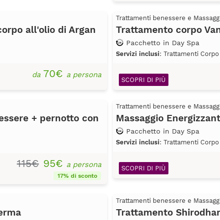
Trattamenti benessere e Massagg
rpo all'olio di Argan
Trattamento corpo Van
Pacchetto in Day Spa
Servizi inclusi
: Trattamenti Corpo
70€
da
a persona
SCOPRI DI PIÙ
Trattamenti benessere e Massagg
essere + pernotto con
Massaggio Energizzant
Pacchetto in Day Spa
Servizi inclusi
: Trattamenti Corpo
115€
95€
a persona
SCOPRI DI PIÙ
17% di sconto
Trattamenti benessere e Massagg
derma
Trattamento Shirodhar