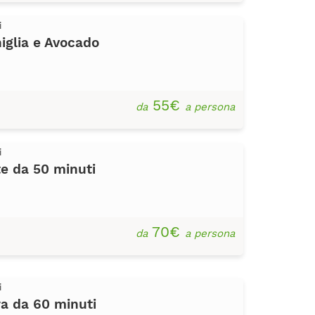
i
iglia e Avocado
55€
da
a persona
i
e da 50 minuti
70€
da
a persona
i
a da 60 minuti