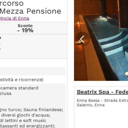
rcorso
 Mezza Pensione
vincia di Enna
Sconto
- 19%
a
€
stività e ricorrenze)
n camera standard
Beatrix Spa - Fede
clusa
Enna Bassa - Strada Ext
Salerno, Enna
no turco; Sauna finlandese;
diversi giochi d'acqua;
 lettini e soft music
ilassanti ed energizzanti;