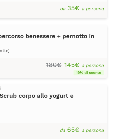
35€
da
a persona
percorso benessere + pernotto in
otte)
180€
145€
a persona
19% di sconto
i
Scrub corpo allo yogurt e
65€
da
a persona