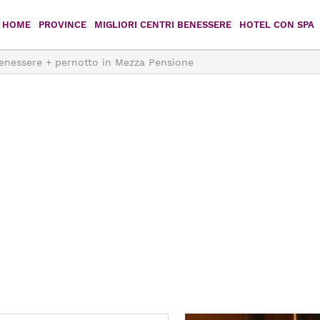
HOME
PROVINCE
MIGLIORI CENTRI BENESSERE
HOTEL CON SPA
Benessere + pernotto in Mezza Pensione
Agrigento
Caltanissetta
Catania
Enna
Messina
Palermo
Ragusa
Siracusa
Trapani