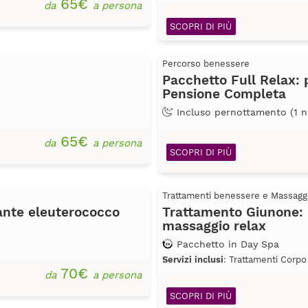
65€
da
a persona
SCOPRI DI PIÙ
Percorso benessere
Pacchetto Full Relax: 
Pensione Completa
Incluso pernottamento (1 n
65€
da
a persona
SCOPRI DI PIÙ
Trattamenti benessere e Massagg
ante eleuterococco
Trattamento Giunone: 
massaggio relax
Pacchetto in Day Spa
Servizi inclusi
: Trattamenti Corpo
70€
da
a persona
SCOPRI DI PIÙ