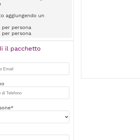
m
tto aggiungendo un
0 per persona
0 per persona
i il pacchetto
no
sone*