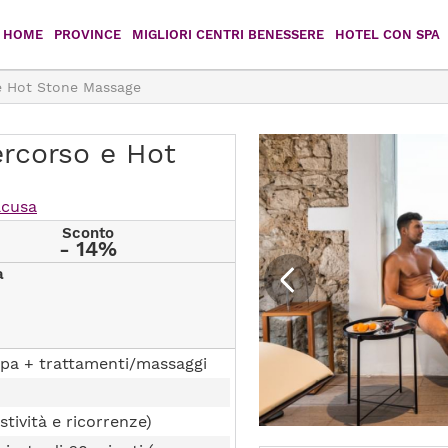
HOME
PROVINCE
MIGLIORI CENTRI BENESSERE
HOTEL CON SPA
 Hot Stone Massage
Agrigento
Caltanissetta
Catania
Enna
rcorso e Hot
Messina
Palermo
acusa
Ragusa
Siracusa
Sconto
- 14%
a
Trapani
pa + trattamenti/massaggi
stività e ricorrenze)