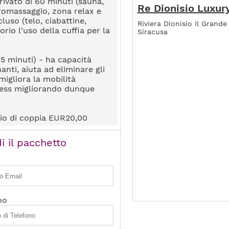
ivato di 60 minuti (sauna,
Re Dionisio Luxur
romassaggio, zona relax e
cluso (telo, ciabattine,
Riviera Dionisio Il Grande
rio l'uso della cuffia per la
Siracusa
5 minuti) - ha capacità
anti, aiuta ad eliminare gli
 migliora la mobilità
tress migliorando dunque
io di coppia EUR20,00
i il pacchetto
no