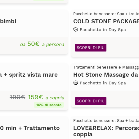
Pacchetto benessere: Spa + trat
 bimbi
COLD STONE PACKAGE: 
Pacchetto in Day Spa
50€
da
a persona
SCOPRI DI PIÙ
Trattamenti benessere e Massagg
+ spritz vista mare
Hot Stone Massage da
Pacchetto in Day Spa
190€
159€
a coppia
SCOPRI DI PIÙ
16% di sconto
Pacchetto benessere: Spa + trat
60 min + Trattamento
LOVE&RELAX: Percorso 
coppia