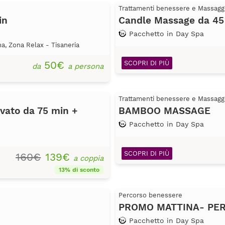
Trattamenti benessere e Massagg
in
Candle Massage da 45
Pacchetto in Day Spa
na, Zona Relax - Tisaneria
50€
SCOPRI DI PIÙ
da
a persona
Trattamenti benessere e Massagg
vato da 75 min +
BAMBOO MASSAGE
Pacchetto in Day Spa
SCOPRI DI PIÙ
160€
139€
a coppia
13% di sconto
Percorso benessere
PROMO MATTINA- PE
Pacchetto in Day Spa