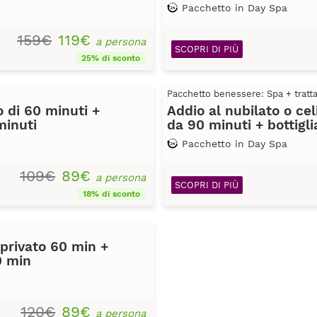
Pacchetto in Day Spa
159€
119€
a persona
SCOPRI DI PIÙ
25% di sconto
Pacchetto benessere: Spa + trat
 di 60 minuti +
Addio al nubilato o ce
minuti
da 90 minuti + bottigli
Pacchetto in Day Spa
109€
89€
a persona
SCOPRI DI PIÙ
18% di sconto
privato 60 min +
0 min
120€
89€
a persona