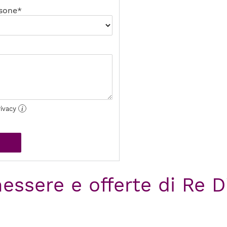
sone*
rivacy
i
essere e offerte di Re D