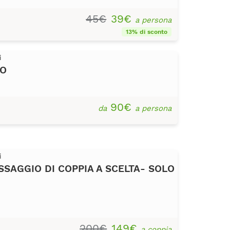
45€
39€
a persona
13% di sconto
i
NO
90€
da
a persona
i
SAGGIO DI COPPIA A SCELTA- SOLO
200€
149€
a coppia