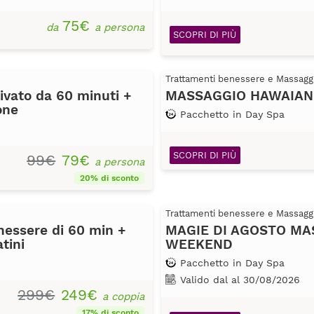
75€
da
a persona
SCOPRI DI PIÙ
Trattamenti benessere e Massagg
ivato da 60 minuti +
MASSAGGIO HAWAIA
one
Pacchetto in Day Spa
SCOPRI DI PIÙ
99€
79€
a persona
20% di sconto
Trattamenti benessere e Massagg
essere di 60 min +
MAGIE DI AGOSTO MAS
tini
WEEKEND
Pacchetto in Day Spa
Valido dal al 30/08/2026
299€
249€
a coppia
17% di sconto