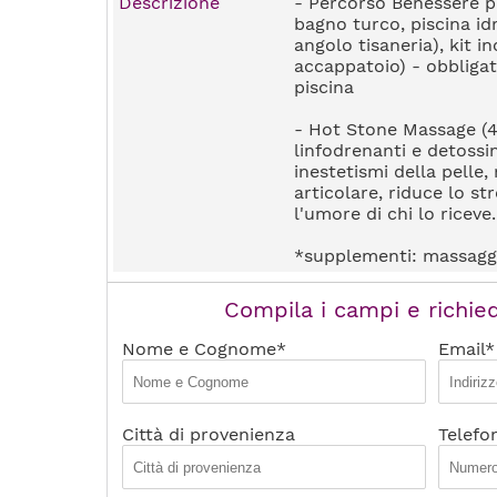
Descrizione
- Percorso Benessere pr
bagno turco, piscina id
angolo tisaneria), kit in
accappatoio) - obbligato
piscina
- Hot Stone Massage (4
linfodrenanti e detossin
inestetismi della pelle,
articolare, riduce lo s
l'umore di chi lo riceve.
*supplementi: massagg
Compila i campi e richied
Nome e Cognome*
Email*
Città di provenienza
Telefo