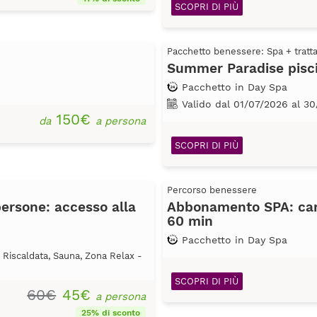
SCOPRI DI PIÙ
Pacchetto benessere: Spa + trat
Summer Paradise pisci
Pacchetto in Day Spa
Valido dal 01/07/2026 al 3
150€
da
a persona
SCOPRI DI PIÙ
Percorso benessere
rsone: accesso alla
Abbonamento SPA: carn
60 min
Pacchetto in Day Spa
a Riscaldata, Sauna, Zona Relax -
SCOPRI DI PIÙ
60€
45€
a persona
25% di sconto