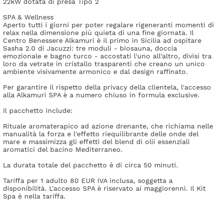
22kW dotata di presa Tipo 2
SPA & Wellness
Aperto tutti i giorni per poter regalare rigeneranti momenti di
relax nella dimensione più quieta di una fine giornata. Il
Centro Benessere Alkamuri è il primo in Sicilia ad ospitare
Sasha 2.0 di Jacuzzi: tre moduli - biosauna, doccia
emozionale e bagno turco - accostati l'uno all'altro, divisi tra
loro da vetrate in cristallo trasparenti che creano un unico
ambiente visivamente armonico e dal design raffinato.
Per garantire il rispetto della privacy della clientela, l'accesso
alla Alkamuri SPA è a numero chiuso in formula exclusive.
Il pacchetto include:
Rituale aromaterapico ad azione drenante, che richiama nelle
manualità la forza e l'effetto riequilibrante delle onde del
mare e massimizza gli effetti del blend di olii essenziali
aromatici del bacino Mediterraneo.
La durata totale del pacchetto è di circa 50 minuti.
Tariffa per 1 adulto 80 EUR IVA inclusa, soggetta a
disponibilità. L'accesso SPA è riservato ai maggiorenni. Il Kit
Spa è nella tariffa.