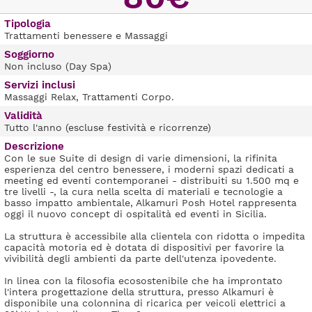
Tipologia
Trattamenti benessere e Massaggi
Soggiorno
Non incluso (Day Spa)
Servizi inclusi
Massaggi Relax, Trattamenti Corpo.
Validità
Tutto l'anno (escluse festività e ricorrenze)
Descrizione
Con le sue Suite di design di varie dimensioni, la rifinita
esperienza del centro benessere, i moderni spazi dedicati a
meeting ed eventi contemporanei - distribuiti su 1.500 mq e
tre livelli -, la cura nella scelta di materiali e tecnologie a
basso impatto ambientale, Alkamuri Posh Hotel rappresenta
oggi il nuovo concept di ospitalità ed eventi in Sicilia.
La struttura è accessibile alla clientela con ridotta o impedita
capacità motoria ed è dotata di dispositivi per favorire la
vivibilità degli ambienti da parte dell'utenza ipovedente.
In linea con la filosofia ecosostenibile che ha improntato
l'intera progettazione della struttura, presso Alkamuri è
disponibile una colonnina di ricarica per veicoli elettrici a