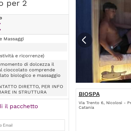
o per 2
o
€
e Massaggi
stività e ricorrenze)
n momento di dolcezza il
al cioccolato comprende
olato biologico e massaggio
NTATTO DIRETTO, PER INFO
MARE IN STRUTTURA
BIOSPA
Via Trento 6, Nicolosi - P
i il pacchetto
Catania