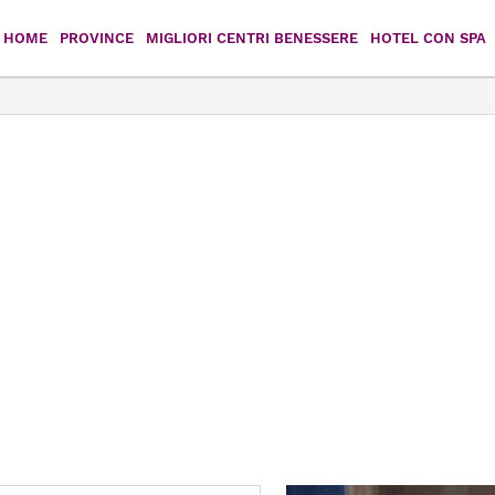
HOME
PROVINCE
MIGLIORI CENTRI BENESSERE
HOTEL CON SPA
Agrigento
Caltanissetta
Catania
Enna
Messina
Palermo
Ragusa
Siracusa
Trapani