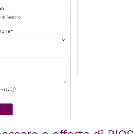
no
sone*
rivacy
i