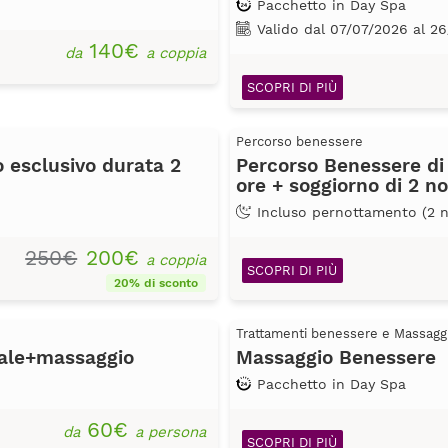
Pacchetto in Day Spa
Valido dal 07/07/2026 al 2
140€
da
a coppia
SCOPRI DI PIÙ
Percorso benessere
 esclusivo durata 2
Percorso Benessere di 
ore + soggiorno di 2 no
Incluso pernottamento (2 n
250€
200€
a coppia
SCOPRI DI PIÙ
20% di sconto
Trattamenti benessere e Massagg
ale+massaggio
Massaggio Benessere
Pacchetto in Day Spa
60€
da
a persona
SCOPRI DI PIÙ