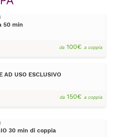
SPA
i
a 50 min
100€
da
a coppia
 AD USO ESCLUSIVO
150€
da
a coppia
i
O 30 min di coppia