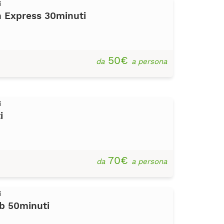
i
 Express 30minuti
50€
da
a persona
i
i
70€
da
a persona
i
b 50minuti