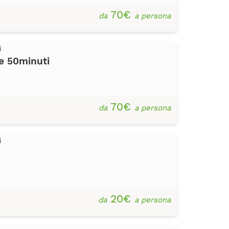
70€
da
a persona
i
e 50minuti
70€
da
a persona
i
20€
da
a persona