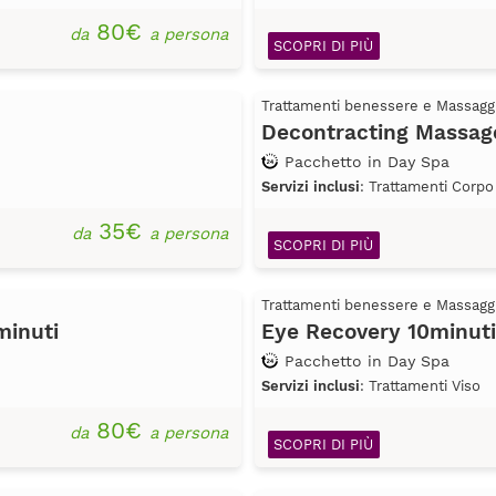
80€
da
a persona
SCOPRI DI PIÙ
Trattamenti benessere e Massagg
Decontracting Massag
Pacchetto in Day Spa
Servizi inclusi
: Trattamenti Corpo
35€
da
a persona
SCOPRI DI PIÙ
Trattamenti benessere e Massagg
minuti
Eye Recovery 10minuti
Pacchetto in Day Spa
Servizi inclusi
: Trattamenti Viso
80€
da
a persona
SCOPRI DI PIÙ