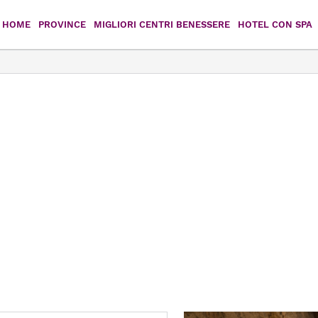
HOME
PROVINCE
MIGLIORI CENTRI BENESSERE
HOTEL CON SPA
Agrigento
Caltanissetta
Catania
Enna
Messina
Palermo
Ragusa
Siracusa
Trapani