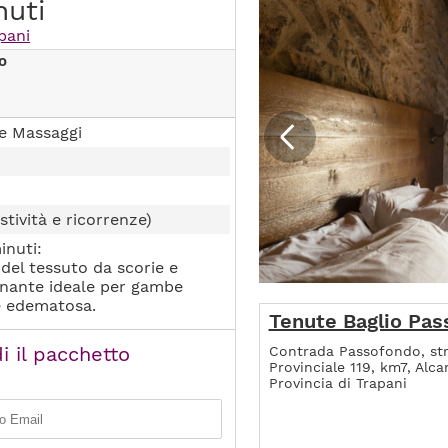
nuti
pani
o
e Massaggi
stività e ricorrenze)
inuti:
del tessuto da scorie e
enante ideale per gambe
te edematosa.
Tenute Baglio Pa
i il pacchetto
Contrada Passofondo, st
Provinciale 119, km7, Alc
Provincia di Trapani