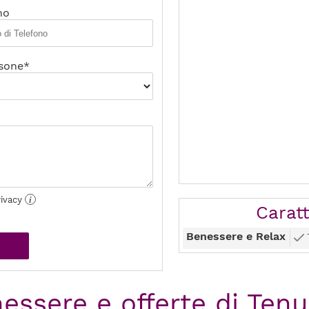
no
sone*
rivacy
i
Caratt
Benessere e Relax
essere e offerte di Tenu