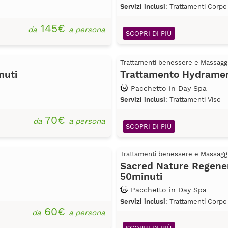
Servizi inclusi
: Trattamenti Corpo
145€
da
a persona
SCOPRI DI PIÙ
Trattamenti benessere e Massagg
nuti
Trattamento Hydramem
Pacchetto in Day Spa
Servizi inclusi
: Trattamenti Viso
70€
da
a persona
SCOPRI DI PIÙ
Trattamenti benessere e Massagg
Sacred Nature Regenera
50minuti
Pacchetto in Day Spa
Servizi inclusi
: Trattamenti Corpo
60€
da
a persona