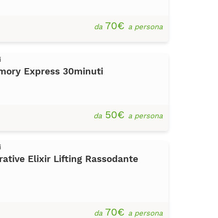
70€
da
a persona
i
ory Express 30minuti
50€
da
a persona
i
tive Elixir Lifting Rassodante
70€
da
a persona