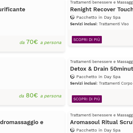
Trattamenti benessere e Massagg
rificante
Renight Recover Touch
Pacchetto in Day Spa
Servizi inclusi
: Trattamenti Viso
SCOPRI DI PIÙ
70€
da
a persona
Trattamenti benessere e Massagg
Detox & Drain 50minut
Pacchetto in Day Spa
Servizi inclusi
: Trattamenti Corpo
80€
da
a persona
SCOPRI DI PIÙ
Trattamenti benessere e Massagg
Idromassaggio e
Aromasoul Ritual Scru
Pacchetto in Day Spa