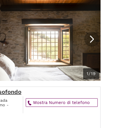
1/19
ssofondo
rada
Mostra Numero di telefono
amo -