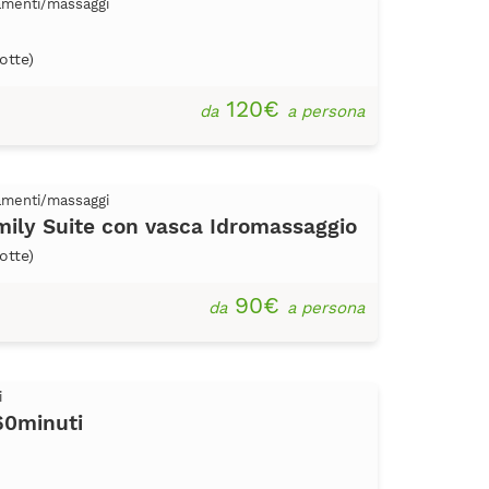
tamenti/massaggi
otte)
120€
da
a persona
tamenti/massaggi
ily Suite con vasca Idromassaggio
otte)
90€
da
a persona
i
60minuti