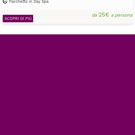
Pacchetto in Day Spa
25€
da
a persona
SCOPRI DI PIÙ