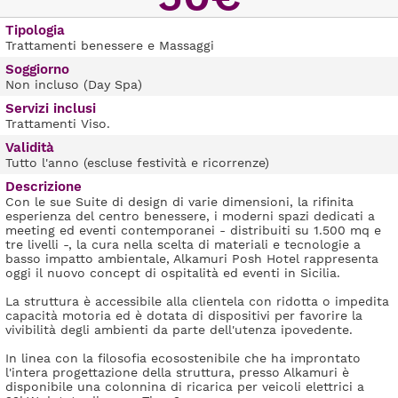
Tipologia
Trattamenti benessere e Massaggi
Soggiorno
Non incluso (Day Spa)
Servizi inclusi
Trattamenti Viso.
Validità
Tutto l'anno (escluse festività e ricorrenze)
Descrizione
Con le sue Suite di design di varie dimensioni, la rifinita
esperienza del centro benessere, i moderni spazi dedicati a
meeting ed eventi contemporanei - distribuiti su 1.500 mq e
tre livelli -, la cura nella scelta di materiali e tecnologie a
basso impatto ambientale, Alkamuri Posh Hotel rappresenta
oggi il nuovo concept di ospitalità ed eventi in Sicilia.
La struttura è accessibile alla clientela con ridotta o impedita
capacità motoria ed è dotata di dispositivi per favorire la
vivibilità degli ambienti da parte dell'utenza ipovedente.
In linea con la filosofia ecosostenibile che ha improntato
l'intera progettazione della struttura, presso Alkamuri è
disponibile una colonnina di ricarica per veicoli elettrici a