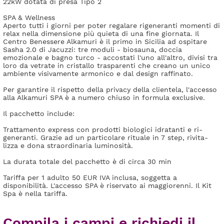
22kW dotata di presa Tipo 2
SPA & Wellness
Aperto tutti i giorni per poter regalare rigeneranti momenti di
relax nella dimensione più quieta di una fine giornata. Il
Centro Benessere Alkamuri è il primo in Sicilia ad ospitare
Sasha 2.0 di Jacuzzi: tre moduli - biosauna, doccia
emozionale e bagno turco - accostati l'uno all'altro, divisi tra
loro da vetrate in cristallo trasparenti che creano un unico
ambiente visivamente armonico e dal design raffinato.
Per garantire il rispetto della privacy della clientela, l'accesso
alla Alkamuri SPA è a numero chiuso in formula exclusive.
Il pacchetto include:
Trattamento express con prodotti biologici idratanti e ri-
generanti. Grazie ad un particolare rituale in 7 step, rivita-
lizza e dona straordinaria luminosità.
La durata totale del pacchetto è di circa 30 min
Tariffa per 1 adulto 50 EUR IVA inclusa, soggetta a
disponibilità. L'accesso SPA è riservato ai maggiorenni. Il Kit
Spa è nella tariffa.
Compila i campi e richiedi il