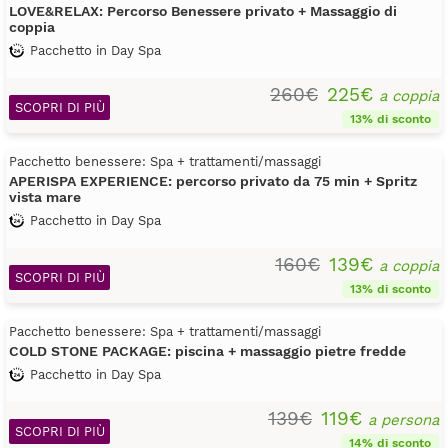
LOVE&RELAX: Percorso Benessere privato + Massaggio di
coppia
Pacchetto in Day Spa
260€
225€
a coppia
SCOPRI DI PIÙ
13% di sconto
Pacchetto benessere: Spa + trattamenti/massaggi
APERISPA EXPERIENCE: percorso privato da 75 min + Spritz
vista mare
Pacchetto in Day Spa
160€
139€
a coppia
SCOPRI DI PIÙ
13% di sconto
Pacchetto benessere: Spa + trattamenti/massaggi
COLD STONE PACKAGE: piscina + massaggio pietre fredde
Pacchetto in Day Spa
139€
119€
a persona
SCOPRI DI PIÙ
14% di sconto