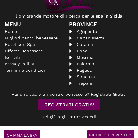
Il pi? grande motore di ricerca per le
spa in Sicilia
.
MENU
PROVINCE
Home
Agrigento
Migliori centri benessere
Caltanissetta
Hotel con Spa
Catania
Offerte Benessere
Enna
Iscriviti
Messina
Privacy Policy
Palermo
Termini e condizioni
Ragusa
Siracusa
Trapani
Hai una spa o un centro benessere? Registrati Gratis!
REGISTRATI GRATIS!
sei già registrato? Accedi
© spasicilia.it
Non si assume nessuna responsabilità riguardante le
aziende
inserite
RICHIEDI PREVENTIVO
CHIAMA LA SPA
all'interno del portale e declina ogni responsabilità per tali contenuti o