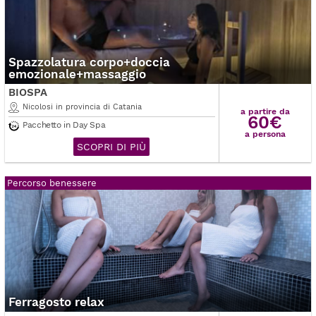
Spazzolatura corpo+doccia
emozionale+massaggio
BIOSPA
Nicolosi in provincia di Catania
a partire da
60€
Pacchetto in Day Spa
a persona
SCOPRI DI PIÙ
Percorso benessere
Ferragosto relax