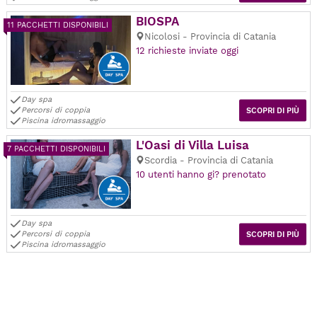
BIOSPA
11 PACCHETTI DISPONIBILI
Nicolosi - Provincia di Catania
12 richieste inviate oggi
Day spa
Percorsi di coppia
SCOPRI DI PIÙ
Piscina idromassaggio
L'Oasi di Villa Luisa
7 PACCHETTI DISPONIBILI
Scordia - Provincia di Catania
10 utenti hanno gi? prenotato
Day spa
Percorsi di coppia
SCOPRI DI PIÙ
Piscina idromassaggio