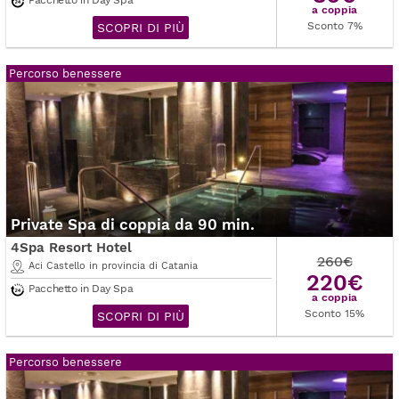
Pacchetto in Day Spa
a coppia
Sconto 7%
SCOPRI DI PIÙ
Percorso benessere
Private Spa di coppia da 90 min.
4Spa Resort Hotel
260€
Aci Castello in provincia di Catania
220€
Pacchetto in Day Spa
a coppia
Sconto 15%
SCOPRI DI PIÙ
Percorso benessere