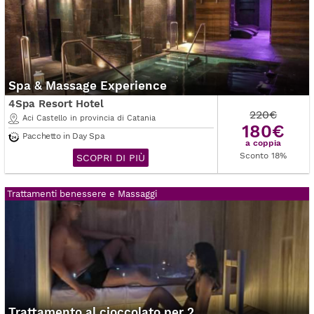
Spa & Massage Experience
4Spa Resort Hotel
220€
Aci Castello in provincia di Catania
180€
Pacchetto in Day Spa
a coppia
Sconto 18%
SCOPRI DI PIÙ
Trattamenti benessere e Massaggi
Trattamento al cioccolato per 2