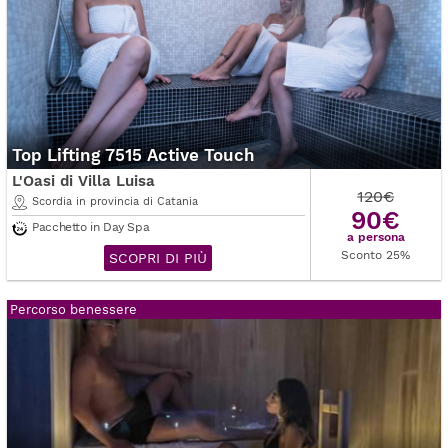
Top Lifting 7515 Active Touch
L'Oasi di Villa Luisa
120€
Scordia in provincia di Catania
90€
Pacchetto in Day Spa
a persona
Sconto 25%
SCOPRI DI PIÙ
Percorso benessere