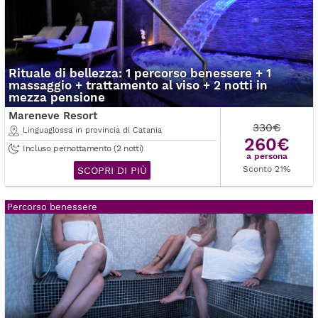
Rituale di bellezza: 1 percorso benessere + 1
massaggio + trattamento al viso + 2 notti in
mezza pensione
Mareneve Resort
330€
Linguaglossa in provincia di Catania
260€
Incluso pernottamento (2 notti)
a persona
Sconto 21%
SCOPRI DI PIÙ
Percorso benessere