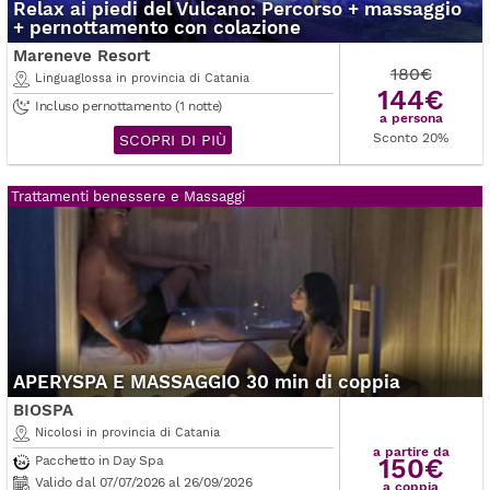
Relax ai piedi del Vulcano: Percorso + massaggio
+ pernottamento con colazione
Mareneve Resort
180€
Linguaglossa in provincia di Catania
144€
Incluso pernottamento (1 notte)
a persona
Sconto 20%
SCOPRI DI PIÙ
Trattamenti benessere e Massaggi
APERYSPA E MASSAGGIO 30 min di coppia
BIOSPA
Nicolosi in provincia di Catania
a partire da
Pacchetto in Day Spa
150€
Valido dal 07/07/2026 al 26/09/2026
a coppia