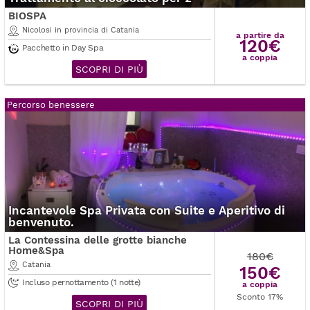
BIOSPA
Nicolosi in provincia di Catania
a partire da
120€
Pacchetto in Day Spa
a coppia
SCOPRI DI PIÙ
Percorso benessere
Incantevole Spa Privata con Suite e Aperitivo di
benvenuto.
La Contessina delle grotte bianche
Home&Spa
180€
Catania
150€
Incluso pernottamento (1 notte)
a coppia
Sconto 17%
SCOPRI DI PIÙ