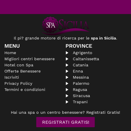
Il pi? grande motore di ricerca per le
spa in Sicilia
.
MENU
PROVINCE
Home
Agrigento
Migliori centri benessere
Caltanissetta
Hotel con Spa
Catania
Offerte Benessere
Enna
Iscriviti
Messina
Privacy Policy
Palermo
Termini e condizioni
Ragusa
Siracusa
Trapani
Hai una spa o un centro benessere? Registrati Gratis!
REGISTRATI GRATIS!