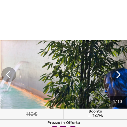
1/16
Sconto
110€
- 14%
Prezzo in Offerta