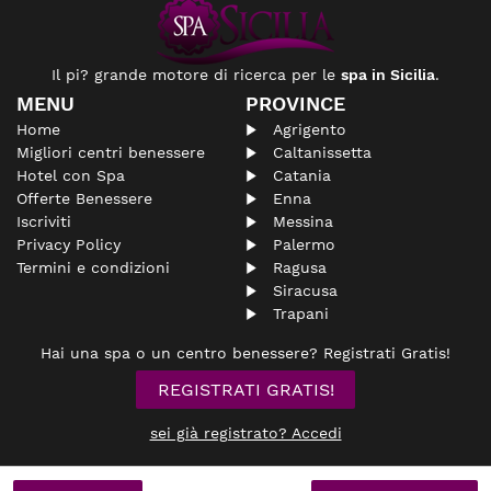
Il pi? grande motore di ricerca per le
spa in Sicilia
.
MENU
PROVINCE
Home
Agrigento
Migliori centri benessere
Caltanissetta
Hotel con Spa
Catania
Offerte Benessere
Enna
Iscriviti
Messina
Privacy Policy
Palermo
Termini e condizioni
Ragusa
Siracusa
Trapani
Hai una spa o un centro benessere? Registrati Gratis!
REGISTRATI GRATIS!
sei già registrato? Accedi
© spasicilia.it
Non si assume nessuna responsabilità riguardante le
aziende
inserite