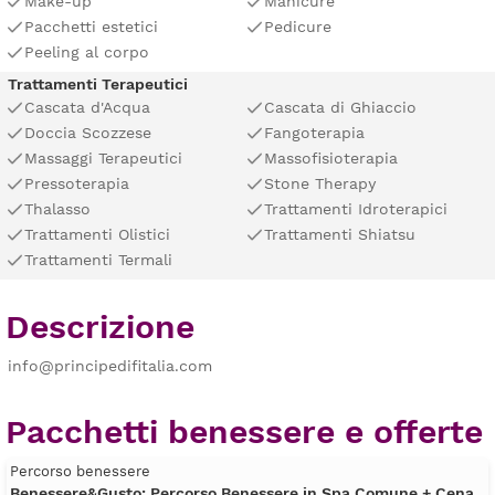
Make-up
Manicure
Pacchetti estetici
Pedicure
Peeling al corpo
Trattamenti Terapeutici
Cascata d'Acqua
Cascata di Ghiaccio
Doccia Scozzese
Fangoterapia
Massaggi Terapeutici
Massofisioterapia
Pressoterapia
Stone Therapy
Thalasso
Trattamenti Idroterapici
Trattamenti Olistici
Trattamenti Shiatsu
Trattamenti Termali
Descrizione
info@principedifitalia.com
Pacchetti benessere e offerte
Percorso benessere
Benessere&Gusto: Percorso Benessere in Spa Comune + Cena