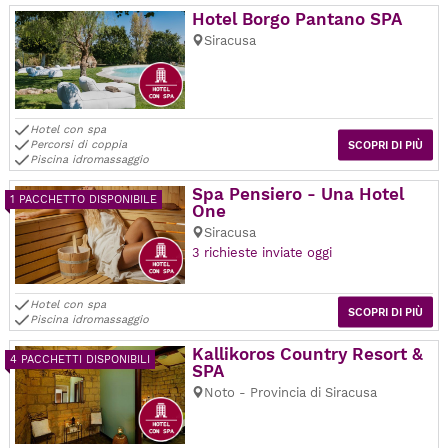
Hotel Borgo Pantano SPA
Siracusa
Hotel con spa
Percorsi di coppia
SCOPRI DI PIÙ
Piscina idromassaggio
Spa Pensiero - Una Hotel
1 PACCHETTO DISPONIBILE
One
Siracusa
3 richieste inviate oggi
Hotel con spa
SCOPRI DI PIÙ
Piscina idromassaggio
Kallikoros Country Resort &
4 PACCHETTI DISPONIBILI
SPA
Noto - Provincia di Siracusa