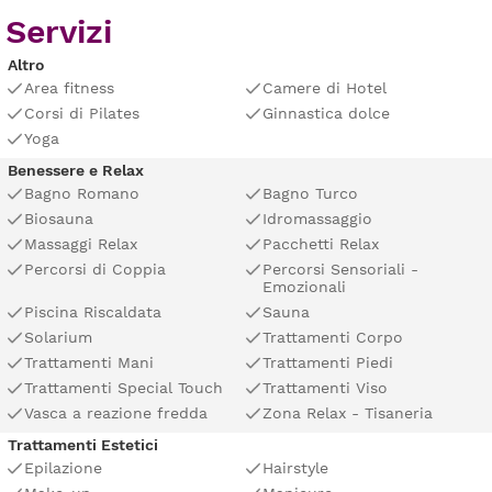
Servizi
Altro
Area fitness
Camere di Hotel
Corsi di Pilates
Ginnastica dolce
Yoga
Benessere e Relax
Bagno Romano
Bagno Turco
Biosauna
Idromassaggio
Massaggi Relax
Pacchetti Relax
Percorsi di Coppia
Percorsi Sensoriali -
Emozionali
Piscina Riscaldata
Sauna
Solarium
Trattamenti Corpo
Trattamenti Mani
Trattamenti Piedi
Trattamenti Special Touch
Trattamenti Viso
Vasca a reazione fredda
Zona Relax - Tisaneria
Trattamenti Estetici
Epilazione
Hairstyle