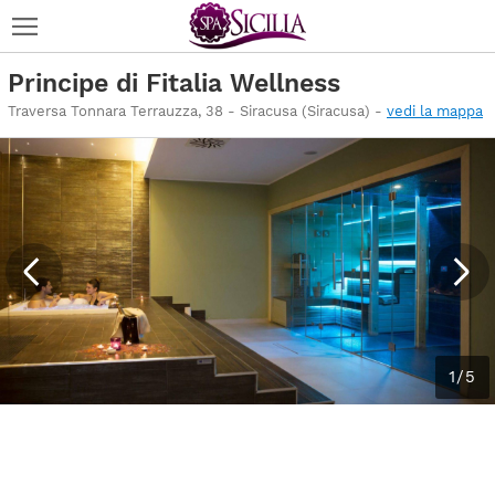
Principe di Fitalia Wellness
Traversa Tonnara Terrauzza, 38 - Siracusa (Siracusa) -
vedi la mappa
1/5