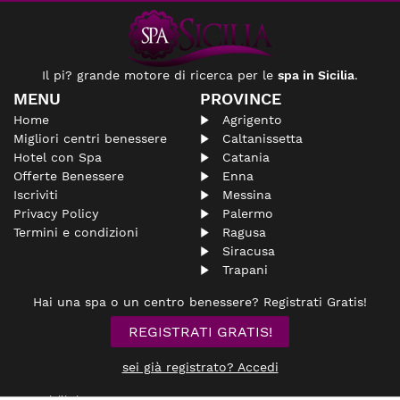
Il pi? grande motore di ricerca per le
spa in Sicilia
.
MENU
PROVINCE
Home
Agrigento
Migliori centri benessere
Caltanissetta
Hotel con Spa
Catania
Offerte Benessere
Enna
Iscriviti
Messina
Privacy Policy
Palermo
Termini e condizioni
Ragusa
Siracusa
Trapani
Hai una spa o un centro benessere? Registrati Gratis!
REGISTRATI GRATIS!
sei già registrato? Accedi