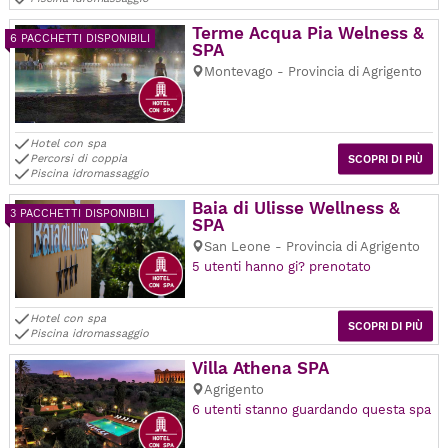
Terme Acqua Pia Welness &
6 PACCHETTI DISPONIBILI
SPA
Montevago - Provincia di Agrigento
Hotel con spa
Percorsi di coppia
SCOPRI DI PIÙ
Piscina idromassaggio
Baia di Ulisse Wellness &
3 PACCHETTI DISPONIBILI
SPA
San Leone - Provincia di Agrigento
5 utenti hanno gi? prenotato
Hotel con spa
SCOPRI DI PIÙ
Piscina idromassaggio
Villa Athena SPA
Agrigento
6 utenti stanno guardando questa spa