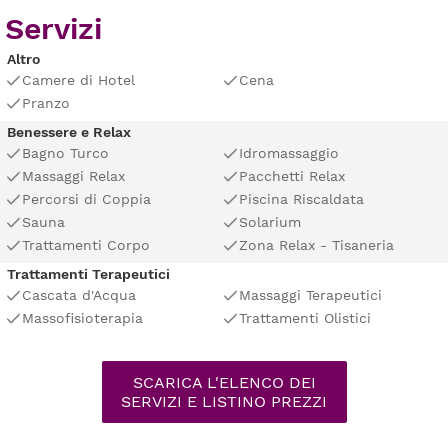
Servizi
Altro
Camere di Hotel
Cena
Pranzo
Benessere e Relax
Bagno Turco
Idromassaggio
Massaggi Relax
Pacchetti Relax
Percorsi di Coppia
Piscina Riscaldata
Sauna
Solarium
Trattamenti Corpo
Zona Relax - Tisaneria
Trattamenti Terapeutici
Cascata d'Acqua
Massaggi Terapeutici
Massofisioterapia
Trattamenti Olistici
SCARICA L'ELENCO DEI
SERVIZI E LISTINO PREZZI