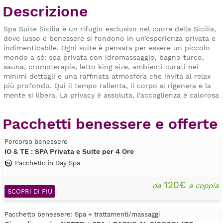
Descrizione
Spa Suite Sicilia è un rifugio esclusivo nel cuore della Sicilia,
dove lusso e benessere si fondono in un’esperienza privata e
indimenticabile. Ogni suite è pensata per essere un piccolo
mondo a sé: spa privata con idromassaggio, bagno turco,
sauna, cromoterapia, letto king size, ambienti curati nei
minimi dettagli e una raffinata atmosfera che invita al relax
più profondo. Qui il tempo rallenta, il corpo si rigenera e la
mente si libera. La privacy è assoluta, l'accoglienza è calorosa
ma discreta, i profumi e le luci sono studiati per stimolare i
sensi e nutrire l’anima. Che si tratti di una fuga romantica, di
Pacchetti benessere e offerte
un momento speciale da celebrare o semplicemente di una
pausa meritata, Spa Suite Sicilia è il luogo perfetto per vivere
Percorso benessere
il benessere in totale intimità e armonia.
IO & TE : SPA Privata e Suite per 4 Ore
Pacchetto in Day Spa
120€
da
a coppia
SCOPRI DI PIÙ
Pacchetto benessere: Spa + trattamenti/massaggi