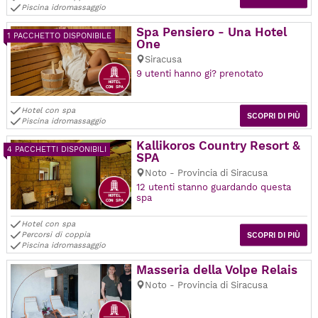
Piscina idromassaggio
Spa Pensiero - Una Hotel
1 PACCHETTO DISPONIBILE
One
Siracusa
9 utenti hanno gi? prenotato
Hotel con spa
SCOPRI DI PIÙ
Piscina idromassaggio
Kallikoros Country Resort &
4 PACCHETTI DISPONIBILI
SPA
Noto - Provincia di Siracusa
12 utenti stanno guardando questa
spa
Hotel con spa
Percorsi di coppia
SCOPRI DI PIÙ
Piscina idromassaggio
Masseria della Volpe Relais
Noto - Provincia di Siracusa