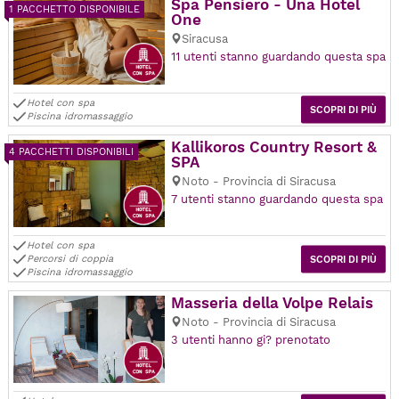
Spa Pensiero - Una Hotel
1 PACCHETTO DISPONIBILE
One
Siracusa
11 utenti stanno guardando questa spa
Hotel con spa
SCOPRI DI PIÙ
Piscina idromassaggio
Kallikoros Country Resort &
4 PACCHETTI DISPONIBILI
SPA
Noto - Provincia di Siracusa
7 utenti stanno guardando questa spa
Hotel con spa
Percorsi di coppia
SCOPRI DI PIÙ
Piscina idromassaggio
Masseria della Volpe Relais
Noto - Provincia di Siracusa
3 utenti hanno gi? prenotato