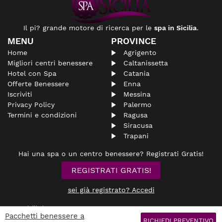
Il pi? grande motore di ricerca per le
spa in Sicilia
.
MENU
PROVINCE
Home
Agrigento
Migliori centri benessere
Caltanissetta
Hotel con Spa
Catania
Offerte Benessere
Enna
Iscriviti
Messina
Privacy Policy
Palermo
Termini e condizioni
Ragusa
Siracusa
Trapani
Hai una spa o un centro benessere? Registrati Gratis!
REGISTRATI GRATIS!
sei già registrato? Accedi
© spasicilia.it
Pacchetti benessere a
Non si assume nessuna responsabilità riguardante le
aziende
inserite
RICHIEDI PREVENTIVO