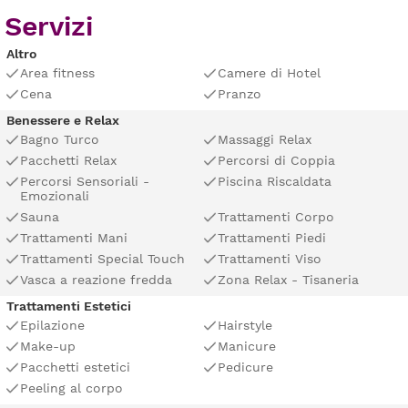
Servizi
Altro
Area fitness
Camere di Hotel
Cena
Pranzo
Benessere e Relax
Bagno Turco
Massaggi Relax
Pacchetti Relax
Percorsi di Coppia
Percorsi Sensoriali -
Piscina Riscaldata
Emozionali
Sauna
Trattamenti Corpo
Trattamenti Mani
Trattamenti Piedi
Trattamenti Special Touch
Trattamenti Viso
Vasca a reazione fredda
Zona Relax - Tisaneria
Trattamenti Estetici
Epilazione
Hairstyle
Make-up
Manicure
Pacchetti estetici
Pedicure
Peeling al corpo