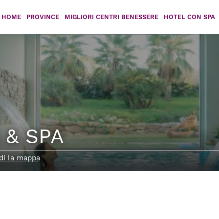
HOME
PROVINCE
MIGLIORI CENTRI BENESSERE
HOTEL CON SPA
Agrigento
Caltanissetta
Catania
Enna
Messina
Palermo
Ragusa
Siracusa
l & SPA
Trapani
di la mappa