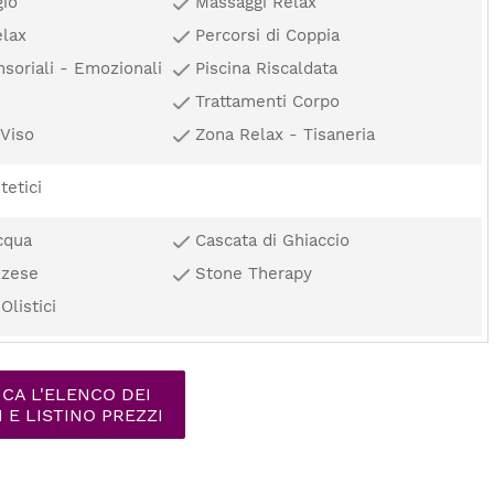
gio
Massaggi Relax
elax
Percorsi di Coppia
nsoriali - Emozionali
Piscina Riscaldata
Trattamenti Corpo
 Viso
Zona Relax - Tisaneria
tetici
cqua
Cascata di Ghiaccio
zzese
Stone Therapy
Olistici
CA L'ELENCO DEI
I E LISTINO PREZZI